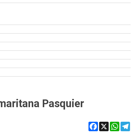
maritana Pasquier
Facebook
X
WhatsA
T