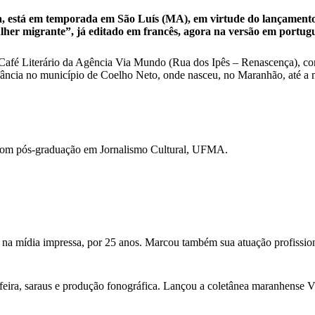
a, está em temporada em São Luís (MA), em virtude do lançamento 
her migrante”, já editado em francês, agora na versão em portugu
 Café Literário da Agência Via Mundo (Rua dos Ipês – Renascença), con
infância no município de Coelho Neto, onde nasceu, no Maranhão, até a 
com pós-graduação em Jornalismo Cultural, UFMA.
 na mídia impressa, por 25 anos. Marcou também sua atuação profission
feira, saraus e produção fonográfica. Lançou a coletânea maranhense Vini