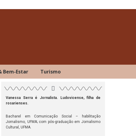
& Bem-Estar
Turismo
Vanessa Serra é Jornalista. Ludovicense, filha de
rosarienses.
ok
atsApp
Telegram
Bacharel em Comunicação Social – habilitação
Jornalismo, UFMA; com pós-graduação em Jornalismo
Cultural, UFMA.