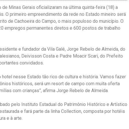
e Minas Gerais oficializaram na última quinta-feira (18) a
is. O primeiro empreendimento da rede no Estado mineiro será
trito de Cachoeira do Campo,
o mais populoso do município. O
20 empregos permanentes diretos e 600 postos de trabalho
esidente e fundador da Vila Galé, Jorge Rebelo de Almeida, do
lesianos, Deivisson Costa e Padre Moacir Scari, do Prefeito
portantes convidados.
hotel nesse Estado tão rico de cultura e história. Vamos fazer
ônios históricos, será um resort de campo com muita oferta
mílias com crianças”, afirma Jorge Rebelo de Almeida.
do pelo Instituto Estadual do Patrimônio Histórico e Artístico
staurada e fará parte da linha Collection, composta por hotéis
ra e à arte.