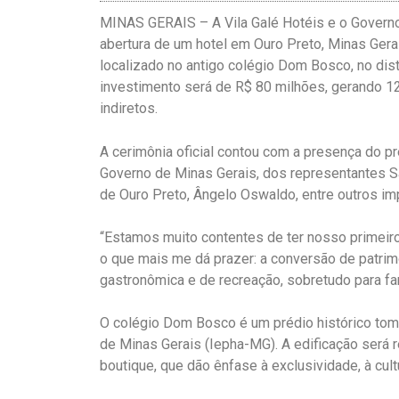
MINAS GERAIS – A Vila Galé Hotéis e o Governo d
abertura de um hotel em Ouro Preto, Minas Gera
localizado no antigo colégio Dom Bosco, no dis
investimento será de R$ 80 milhões, gerando 1
indiretos.
A cerimônia oficial contou com a presença do pr
Governo de Minas Gerais, dos representantes Sa
de Ouro Preto, Ângelo Oswaldo, entre outros im
“Estamos muito contentes de ter nosso primeiro 
o que mais me dá prazer: a conversão de patrim
gastronômica e de recreação, sobretudo para fa
O colégio Dom Bosco é um prédio histórico tomba
de Minas Gerais (Iepha-MG). A edificação será re
boutique, que dão ênfase à exclusividade, à cultu