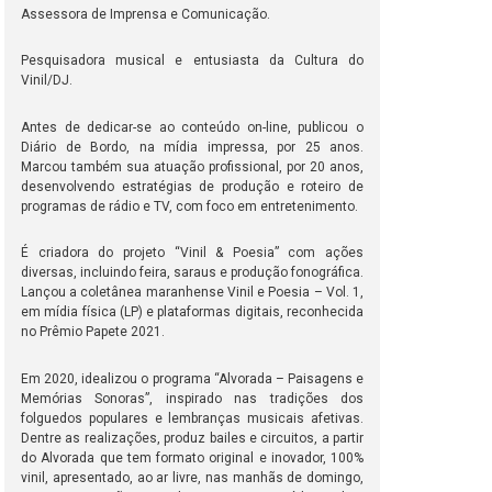
Assessora de Imprensa e Comunicação.
Pesquisadora musical e entusiasta da Cultura do
Vinil/DJ.
Antes de dedicar-se ao conteúdo on-line, publicou o
Diário de Bordo, na mídia impressa, por 25 anos.
Marcou também sua atuação profissional, por 20 anos,
desenvolvendo estratégias de produção e roteiro de
programas de rádio e TV, com foco em entretenimento.
É criadora do projeto “Vinil & Poesia” com ações
diversas, incluindo feira, saraus e produção fonográfica.
Lançou a coletânea maranhense Vinil e Poesia – Vol. 1,
em mídia física (LP) e plataformas digitais, reconhecida
no Prêmio Papete 2021.
Em 2020, idealizou o programa “Alvorada – Paisagens e
Memórias Sonoras”, inspirado nas tradições dos
folguedos populares e lembranças musicais afetivas.
Dentre as realizações, produz bailes e circuitos, a partir
do Alvorada que tem formato original e inovador, 100%
vinil, apresentado, ao ar livre, nas manhãs de domingo,