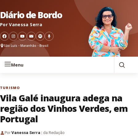
Pular para o conteúdo
Diário de Bordo
Por Vanessa Serra
São Luís - Maranhão - Brasil
Menu
TURISMO
Vila Galé inaugura adega na
região dos Vinhos Verdes, em
Portugal
Por
Vanessa Serra
|
da Redação