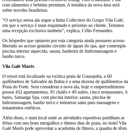
com alimentos e bebidas premium. A temática da nova área será
sobre novelas brasileiras.
“O serviço nessa ala segue a linha
Collection
do Grupo Vila Galé,
em que o serviço é mais requintado e próximo ao cliente. Teremos
uma recepção exclusiva também”, explica, Célio Fernandes.
Os hóspedes que optarem por esta categoria ainda possuem acesso
liberado ao acesso gratuito circuito de águas do spa, que contempla
piscina interior aquecida, sauna, banheira de hidromassagem e
banho turco.
Vila Galé Marés
O resort está localizado
na exótica praia de Guarajuba, a 60
quilômetros de Salvador da Bahia e a uma dezena de quilômetros da
Praia do Forte. Sem considerar a nova ala, hoje o empreendimento
possui 432 apartamentos, 95 chalés e 49 suítes, cinco restaurantes, 6
bares, Satsanga Spa, com piscina interior, sauna, piscina de
hidromassagem, banho turco e inúmeras salas para massagens e
tratamentos estéticos.
Além disso, e num local onde as atividades esportivas partilham as
férias com uns bons mergulhos e ótimos dias de praia, no hotel Vila
Galé Marés pode aproveitar a academia de fitness, a quadra de tênis