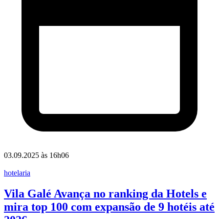
03.09.2025 às 16h06
hotelaria
Vila Galé Avança no ranking da Hotels e
mira top 100 com expansão de 9 hotéis até