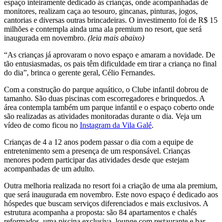
espaço inteiramente dedicado às crianças, onde acompanhadas de
monitores, realizam caça ao tesouro, gincanas, pinturas, jogos,
cantorias e diversas outras brincadeiras. O investimento foi de R$ 15
milhões e contempla ainda uma ala premium no resort, que será
inaugurada em novembro.
(leia mais abaixo)
“As crianças já aprovaram o novo espaço e amaram a novidade. De
tão entusiasmadas, os pais têm dificuldade em tirar a criança no final
do dia”, brinca o gerente geral, Célio Fernandes.
Com a construção do parque aquático, o Clube infantil dobrou de
tamanho. São duas piscinas com escorregadores e brinquedos. A
área contempla também um parque infantil e o espaço coberto onde
são realizadas as atividades monitoradas durante o dia. Veja um
vídeo de como ficou no
Instagram da Vila Galé
.
Crianças de 4 a 12 anos podem passar o dia com a equipe de
entretenimento sem a presença de um responsável. Crianças
menores podem participar das atividades desde que estejam
acompanhadas de um adulto.
Outra melhoria realizada no resort foi a criação de uma ala premium,
que será inaugurada em novembro. Este novo espaço é dedicado aos
hóspedes que buscam serviços diferenciados e mais exclusivos. A
estrutura acompanha a proposta: são 84 apartamentos e chalés
reformados, uma piscina exclusiva, lounge com restaurante e bar