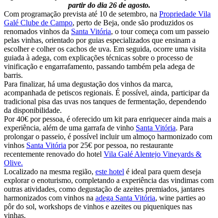
partir do dia 26 de agosto.
Com programação prevista até 10 de setembro, na
Propriedade Vila
Galé Clube de Campo
, perto de Beja, onde são produzidos os
renomados vinhos da
Santa Vitória
, o tour começa com um passeio
pelas vinhas, orientado por guias especializados que ensinam a
escolher e colher os cachos de uva. Em seguida, ocorre uma visita
guiada à adega, com explicações técnicas sobre o processo de
vinificação e engarrafamento, passando também pela adega de
barris.
Para finalizar, há uma degustação dos vinhos da marca,
acompanhada de petiscos regionais. É possível, ainda, participar da
tradicional pisa das uvas nos tanques de fermentação, dependendo
da disponibilidade.
Por 40€ por pessoa, é oferecido um kit para enriquecer ainda mais a
experiência, além de uma garrafa de vinho
Santa Vitória
. Para
prolongar o passeio, é possível incluir um almoço harmonizado com
vinhos
Santa Vitória
por 25€ por pessoa, no restaurante
recentemente renovado do hotel
Vila Galé Alentejo Vineyards &
Olive.
Localizado na mesma região,
este hotel
é ideal para quem deseja
explorar o enoturismo, completando a experiência das vindimas com
outras atividades, como degustação de azeites premiados, jantares
harmonizados com vinhos na
adega Santa Vitória
, wine parties ao
pôr do sol, workshops de vinhos e azeites ou piqueniques nas
vinhas.