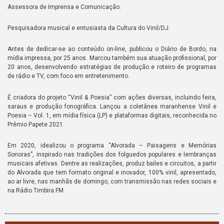
Assessora de Imprensa e Comunicação.
Pesquisadora musical e entusiasta da Cultura do Vinil/DJ.
Antes de dedicar-se ao conteúdo on-line, publicou o Diário de Bordo, na
mídia impressa, por 25 anos. Marcou também sua atuação profissional, por
20 anos, desenvolvendo estratégias de produção e roteiro de programas
de rádio e TV, com foco em entretenimento.
É criadora do projeto “Vinil & Poesia” com ações diversas, incluindo feira,
saraus e produção fonográfica. Lançou a coletânea maranhense Vinil e
Poesia – Vol. 1, em mídia física (LP) e plataformas digitais, reconhecida no
Prêmio Papete 2021.
Em 2020, idealizou o programa “Alvorada – Paisagens e Memórias
Sonoras”, inspirado nas tradições dos folguedos populares e lembranças
musicais afetivas. Dentre as realizações, produz bailes e circuitos, a partir
do Alvorada que tem formato original e inovador, 100% vinil, apresentado,
ao ar livre, nas manhãs de domingo, com transmissão nas redes sociais e
na Rádio Timbira FM.