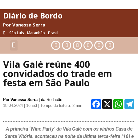
Diário de Bordo
Por Vanessa Serra
São Luís - Maranhão - Brasil
Cultura & Artes
Saúde & Bem-Estar
Vila Galé reúne 400
convidados do trade em
festa em São Paulo
Por
Vanessa Serra
| da Redação
Facebo
X
Wh
18.04.2024 | 16h53
| Tempo de leitura: 2 min
A primeira ‘Wine Party’ da Vila Galé com os vinhos Casa de
Santa Vitória, aconteceu na noite da última terça-feira (16) e