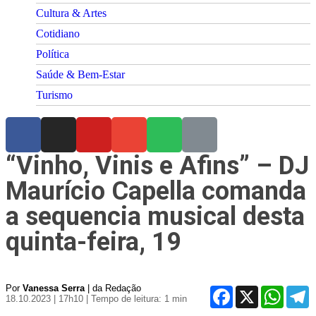
Cultura & Artes
Cotidiano
Política
Saúde & Bem-Estar
Turismo
“Vinho, Vinis e Afins” – DJ
Maurício Capella comanda
a sequencia musical desta
quinta-feira, 19
Por
Vanessa Serra
| da Redação
Facebook
X
WhatsA
T
18.10.2023 | 17h10
| Tempo de leitura: 1 min