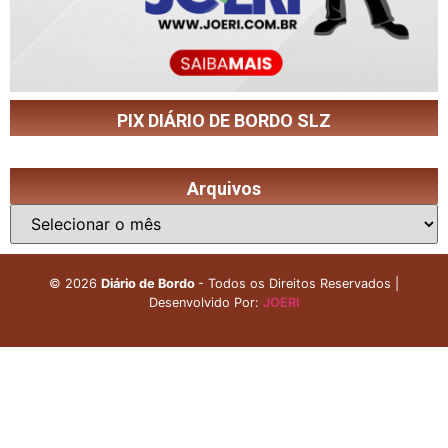
PIX DIÁRIO DE BORDO SLZ
Arquivos
©
2026
Diário de Bordo
- Todos os Direitos Reservados |
Desenvolvido Por:
JOERI