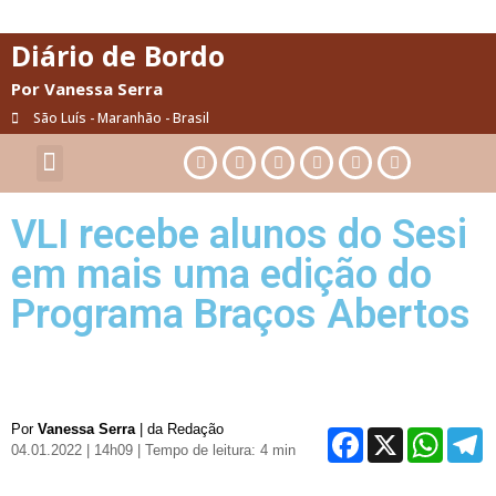
Diário de Bordo
Por Vanessa Serra
São Luís - Maranhão - Brasil
Cultura & Artes
Saúde & Bem-Estar
VLI recebe alunos do Sesi
em mais uma edição do
Programa Braços Abertos
Por
Vanessa Serra
| da Redação
Facebo
X
Wh
04.01.2022 | 14h09
| Tempo de leitura: 4 min