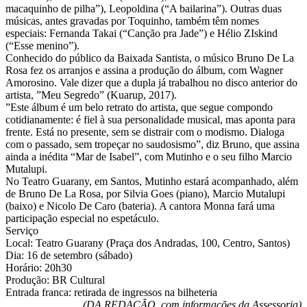
macaquinho de pilha”), Leopoldina (“A bailarina”). Outras duas
músicas, antes gravadas por Toquinho, também têm nomes
especiais: Fernanda Takai (“Canção pra Jade”) e Hélio ZIskind
(“Esse menino”).
Conhecido do público da Baixada Santista, o músico Bruno De La
Rosa fez os arranjos e assina a produção do álbum, com Wagner
Amorosino. Vale dizer que a dupla já trabalhou no disco anterior do
artista, ”Meu Segredo” (Kuarup, 2017).
”Este álbum é um belo retrato do artista, que segue compondo
cotidianamente: é fiel à sua personalidade musical, mas aponta para
frente. Está no presente, sem se distrair com o modismo. Dialoga
com o passado, sem tropeçar no saudosismo”, diz Bruno, que assina
ainda a inédita “Mar de Isabel”, com Mutinho e o seu filho Marcio
Mutalupi.
No Teatro Guarany, em Santos, Mutinho estará acompanhado, além
de Bruno De La Rosa, por Silvia Goes (piano), Marcio Mutalupi
(baixo) e Nicolo De Caro (bateria). A cantora Monna fará uma
participação especial no espetáculo.
Serviço
Local: Teatro Guarany (Praça dos Andradas, 100, Centro, Santos)
Dia: 16 de setembro (sábado)
Horário: 20h30
Produção: BR Cultural
Entrada franca: retirada de ingressos na bilheteria
(DA REDAÇÃO, com informações da Assessoria)