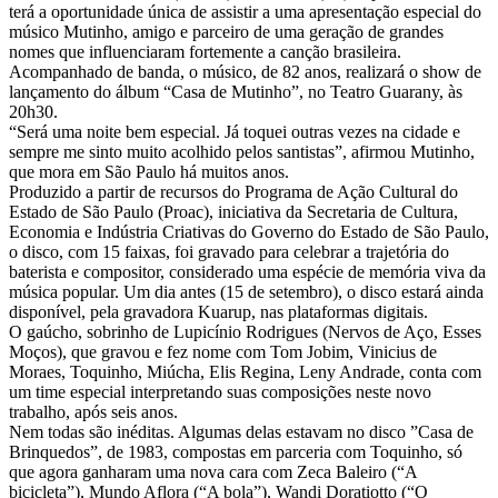
terá a oportunidade única de assistir a uma apresentação especial do
músico Mutinho, amigo e parceiro de uma geração de grandes
nomes que influenciaram fortemente a canção brasileira.
Acompanhado de banda, o músico, de 82 anos, realizará o show de
lançamento do álbum “Casa de Mutinho”, no Teatro Guarany, às
20h30.
“Será uma noite bem especial. Já toquei outras vezes na cidade e
sempre me sinto muito acolhido pelos santistas”, afirmou Mutinho,
que mora em São Paulo há muitos anos.
Produzido a partir de recursos do Programa de Ação Cultural do
Estado de São Paulo (Proac), iniciativa da Secretaria de Cultura,
Economia e Indústria Criativas do Governo do Estado de São Paulo,
o disco, com 15 faixas, foi gravado para celebrar a trajetória do
baterista e compositor, considerado uma espécie de memória viva da
música popular. Um dia antes (15 de setembro), o disco estará ainda
disponível, pela gravadora Kuarup, nas plataformas digitais.
O gaúcho, sobrinho de Lupicínio Rodrigues (Nervos de Aço, Esses
Moços), que gravou e fez nome com Tom Jobim, Vinicius de
Moraes, Toquinho, Miúcha, Elis Regina, Leny Andrade, conta com
um time especial interpretando suas composições neste novo
trabalho, após seis anos.
Nem todas são inéditas. Algumas delas estavam no disco ”Casa de
Brinquedos”, de 1983, compostas em parceria com Toquinho, só
que agora ganharam uma nova cara com Zeca Baleiro (“A
bicicleta”), Mundo Aflora (“A bola”), Wandi Doratiotto (“O