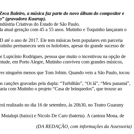
r Zeca Baleiro, a música faz parte do novo álbum do compositor e
ho” (gravadora Kuarup).
ndústria Criativas do Estado de São Paulo.
da atual geração com 45 a 55 anos. Mutinho e Toquinho lançaram o
CD até o ano de 2017. Ele tem músicas bem populares em parceria
Mutinho permaneceu sem os holofotes, apesar do grande sucesso de
r Lupicínio Rodrigues, pessoa que muito o incentivou na opção de
ventude, em Porto Alegre, Mutinho conviveu com grandes músicos,
dores ninguém menos que Tom Jobim. Quando veio a São Paulo, tocou
as canções gravadas pela dupla: “Turbilhão”, “Oi lá”, “Meu panamá”,
faria com Mutinho o projeto “Casa de brinquedos”, que trouxe ao
erá realizado no dia 16 de setembro, às 20h30, no Teatro Guarany
o Mutalupi (baixo) e Nicolo De Caro (bateria). A cantora Mona, de
(DA REDAÇÃO, com informações da Assessoria)