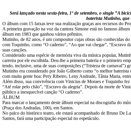
Será lançado nesta sexta-feira, 1º de setembro, o single ”A bic
baterista Mutinho, que
O álbum com 15 faixas teve sua realização graças aos recursos do Pro
A primeira gravação na voz da cantora Simone está no famoso álbum 
álbum em 1983 que ganhou vários prêmios.
Mutinho, de 82 anos, é um compositor cujas obras são conhecidas do
com Toquinho, como “O caderno”, “Ao que vai chegar”, “Escravo da al
suas canções.
Considerado uma espécie de memória viva da música popular, Mutinho
carreira por ele escolhida. Deu-lhe a primeira bateria e o primeir
tendo, inclusive, uma de suas composições (“Tristeza de carnaval”) g
Mutinho era considerado por João Gilberto como “o melhor baterist
com muita gente boa: Pery Ribeiro, Leny Andrade, Tânia Maria, entre 
Além disso, sua convivência com Vinicius de Moraes e Toquinho fez 
“Até rolar pelo chão”, “Escravo da alegria”. Depois da morte de Vin
público a inesquecível canção “O caderno”.
ÁLBUM
Para marcar o lançamento deste álbum especial na discografia do mús
(Praça dos Andradas, 100), em Santos.
No palco do histórico teatro, ele estará acompanhado de Bruno De La
Santos, fará uma participação especial no espetáculo.