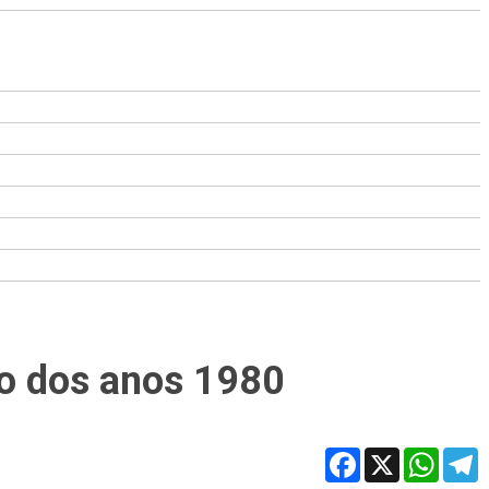
ico dos anos 1980
Facebook
X
WhatsA
T