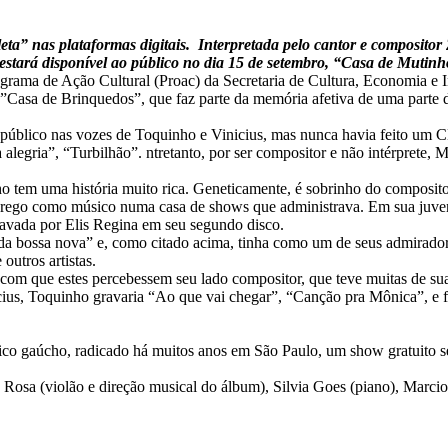
icleta” nas plataformas digitais. Interpretada pelo cantor e composito
 estará disponível ao público no dia 15 de setembro, “Casa de Mutin
grama de Ação Cultural (Proac) da Secretaria de Cultura, Economia e I
”Casa de Brinquedos”, que faz parte da memória afetiva de uma parte 
 público nas vozes de Toquinho e Vinicius, mas nunca havia feito um 
egria”, “Turbilhão”. ntretanto, por ser compositor e não intérprete, 
 tem uma história muito rica. Geneticamente, é sobrinho do composito
o emprego como músico numa casa de shows que administrava. Em sua ju
ravada por Elis Regina em seu segundo disco.
a da bossa nova” e, como citado acima, tinha como um de seus admira
outros artistas.
com que estes percebessem seu lado compositor, que teve muitas de su
icius, Toquinho gravaria “Ao que vai chegar”, “Canção pra Mônica”, e 
ico gaúcho, radicado há muitos anos em São Paulo, um show gratuito s
 Rosa (violão e direção musical do álbum), Silvia Goes (piano), Marci