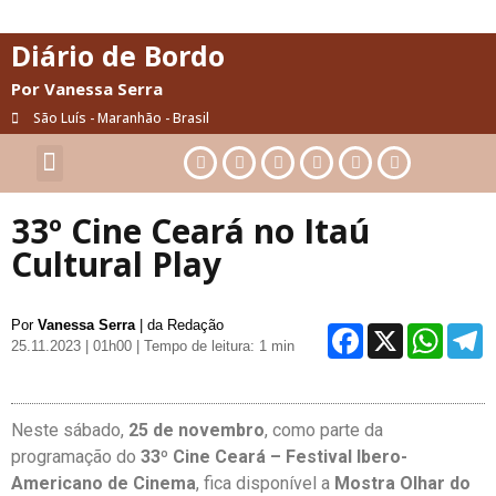
Diário de Bordo
Por Vanessa Serra
São Luís - Maranhão - Brasil
Cultura & Artes
Saúde & Bem-Estar
33º Cine Ceará no Itaú
Cultural Play
Por
Vanessa Serra
| da Redação
Facebo
X
Wh
25.11.2023 | 01h00
| Tempo de leitura: 1 min
Neste sábado,
25 de novembro
, como parte da
programação do
33º Cine Ceará – Festival Ibero-
Americano de Cinema
, fica disponível a
Mostra Olhar do