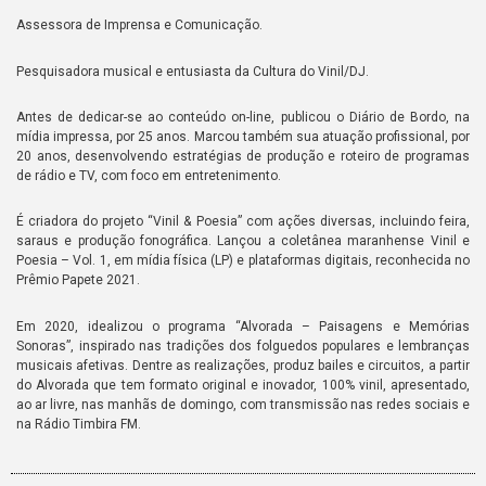
Assessora de Imprensa e Comunicação.
Pesquisadora musical e entusiasta da Cultura do Vinil/DJ.
Antes de dedicar-se ao conteúdo on-line, publicou o Diário de Bordo, na
mídia impressa, por 25 anos. Marcou também sua atuação profissional, por
20 anos, desenvolvendo estratégias de produção e roteiro de programas
de rádio e TV, com foco em entretenimento.
É criadora do projeto “Vinil & Poesia” com ações diversas, incluindo feira,
saraus e produção fonográfica. Lançou a coletânea maranhense Vinil e
Poesia – Vol. 1, em mídia física (LP) e plataformas digitais, reconhecida no
Prêmio Papete 2021.
Em 2020, idealizou o programa “Alvorada – Paisagens e Memórias
Sonoras”, inspirado nas tradições dos folguedos populares e lembranças
musicais afetivas. Dentre as realizações, produz bailes e circuitos, a partir
do Alvorada que tem formato original e inovador, 100% vinil, apresentado,
ao ar livre, nas manhãs de domingo, com transmissão nas redes sociais e
na Rádio Timbira FM.