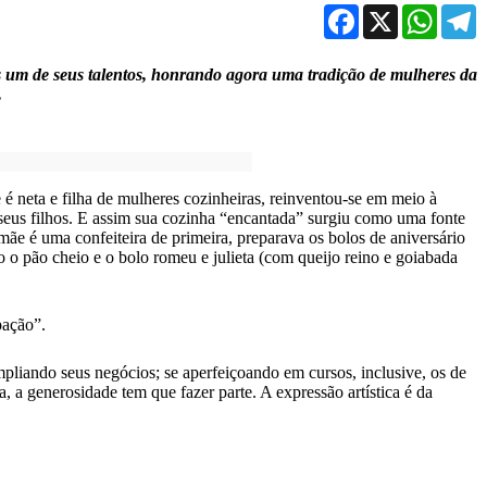
Facebook
X
WhatsA
T
s um de seus talentos, honrando agora uma tradição de mulheres da
.
é neta e filha de mulheres cozinheiras, reinventou-se em meio à
seus filhos. E assim sua cozinha “encantada” surgiu como uma fonte
ãe é uma confeiteira de primeira, preparava os bolos de aniversário
o o pão cheio e o bolo romeu e julieta (com queijo reino e goiabada
pação”.
pliando seus negócios; se aperfeiçoando em cursos, inclusive, os de
 a generosidade tem que fazer parte. A expressão artística é da