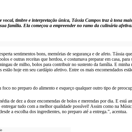
vocal, timbre e interpretação única, Tássia Campos traz à tona mai
sua família. Ela começou a empreender no ramo da culinária afetiva
perta sentimentos bons, memórias de segurança e de afeto. Tássia que 
los e outras receitas que herdou, e costumava preparar em casa, para 
ngau de milho, bolos para contribuir no sustento da família. E minha m
tas estão hoje em seu cardápio afetivo. Entre os mais encomendados estã
u foco no preparo do alimento e esqueço qualquer outro tipo de preocu
 média de dez a doze encomendas de bolos e merendas por dia. E está am
ro entregar tudo com a melhor qualidade possível! Assim como na Música,
sde a escolha dos ingredientes, no preparo até a entrega.”, acentua.
ão