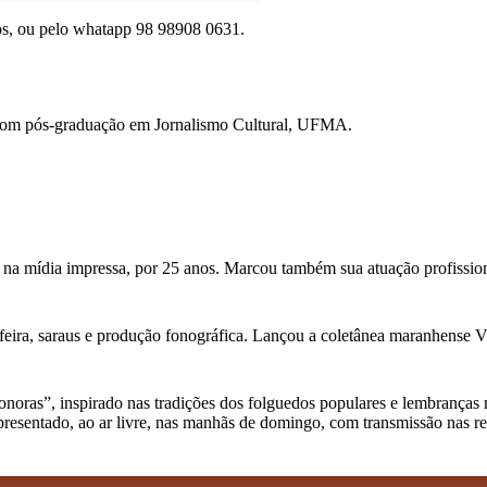
os, ou pelo whatapp 98 98908 0631.
com pós-graduação em Jornalismo Cultural, UFMA.
 na mídia impressa, por 25 anos. Marcou também sua atuação profission
feira, saraus e produção fonográfica. Lançou a coletânea maranhense Vini
as”, inspirado nas tradições dos folguedos populares e lembranças musi
apresentado, ao ar livre, nas manhãs de domingo, com transmissão nas r