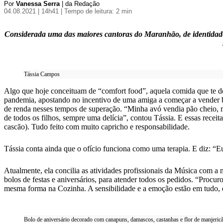
Por
Vanessa Serra
| da Redação
04.08.2021 | 14h41
| Tempo de leitura: 2 min
Considerada uma das maiores cantoras do Maranhão, de identidade 
Tássia Campos
Algo que hoje conceituam de “comfort food”, aquela comida que te des
pandemia, apostando no incentivo de uma amiga a começar a vender bo
de renda nesses tempos de superação. “Minha avó vendia pão cheio, mi
de todos os filhos, sempre uma delícia”, contou Tássia. E essas recei
cascão). Tudo feito com muito capricho e responsabilidade.
Tássia conta ainda que o ofício funciona como uma terapia. E diz: “E
Atualmente, ela concilia as atividades profissionais da Música com a
bolos de festas e aniversários, para atender todos os pedidos. “Procu
mesma forma na Cozinha. A sensibilidade e a emoção estão em tudo, de
Bolo de aniversário decorado com canapuns, damascos, castanhas e flor de manjeric