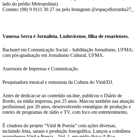
lado do prédio Metropolitan)
Contato: (98) 9 9111 30 27 ou pelo Instagram @espaçoflorzinha27_
Vanessa Serra é Jornalista. Ludovicense, filha de rosarienses.
Bacharel em Comunicação Social – habilitação Jornalismo, UFMA;
com pós-graduação em Jornalismo Cultural, UFMA.
Assessora de Imprensa e Comunicação.
Pesquisadora musical e entusiasta da Cultura do Vinil/DJ.
Antes de dedicar-se ao conteúdo on-line, publicou o Diário de
Bordo, na mídia impressa, por 25 anos. Marcou também sua atuação
profissional, por 20 anos, desenvolvendo estratégias de produção e
roteiro de programas de rádio e TV, com foco em entretenimento.
É criadora do projeto “Vinil & Poesia” com ações diversas,
incluindo feira, saraus e produção fonográfica. Lançou a coletânea
maranhense Vinil e Poesia – Vol. 1, em mídia física (LP) e