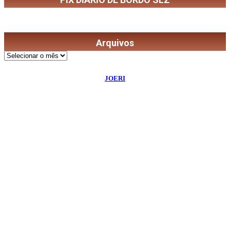
Arquivos
Arquivos
©
2026
Diário de Bordo
- Todos os Direitos Reservados | Desenvolvido Por:
JOERI