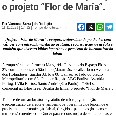
o projeto “Flor de Maria”.
Por
Vanessa Serra
| da Redação
Facebook
X
WhatsA
T
11.11.2021 | 17h12
| Tempo de leitura: 4 min
Projeto “Flor de Maria” recupera autoestima de pacientes com
câncer com micropigmentação gratuita, reconstrução de aréola e
também que tiveram lábios leporinos e precisam de harmonização
labial
A empresária e enfermeira Margarida Carvalho do Espaço Florzinha
27, com unidades em São Luís (Maranhão, localizado na Avenida
dos Holandeses, quadra 33, lote 08-Calhau, ao lado do prédio
Metropolitan) e em São Paulo e Região ABC Paulista Avenida
Portugal-Vila Bastos, Santo André (São Paulo) nº1464 sala
comercial no Blue Tree. Acaba de lançar o projeto “Flor de Maria”.
Trata-se de um ambulatório gratuito de micropigmentação
e reconstrução de aréola e também que tiveram lábios leporinos e
precisam de harmonização labial, dirigido a pacientes (homens e
mulheres) carentes com câncer para reconstrução de sobrancelhas e