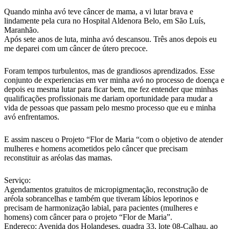
Quando minha avó teve câncer de mama, a vi lutar brava e
lindamente pela cura no Hospital Aldenora Belo, em São Luís,
Maranhão.
Após sete anos de luta, minha avó descansou. Três anos depois eu
me deparei com um câncer de útero precoce.
Foram tempos turbulentos, mas de grandiosos aprendizados. Esse
conjunto de experiencias em ver minha avó no processo de doença e
depois eu mesma lutar para ficar bem, me fez entender que minhas
qualificações profissionais me dariam oportunidade para mudar a
vida de pessoas que passam pelo mesmo processo que eu e minha
avó enfrentamos.
E assim nasceu o Projeto “Flor de Maria “com o objetivo de atender
mulheres e homens acometidos pelo câncer que precisam
reconstituir as aréolas das mamas.
Serviço:
Agendamentos gratuitos de micropigmentação, reconstrução de
aréola sobrancelhas e também que tiveram lábios leporinos e
precisam de harmonização labial, para pacientes (mulheres e
homens) com câncer para o projeto “Flor de Maria”.
Endereço: Avenida dos Holandeses, quadra 33, lote 08-Calhau, ao