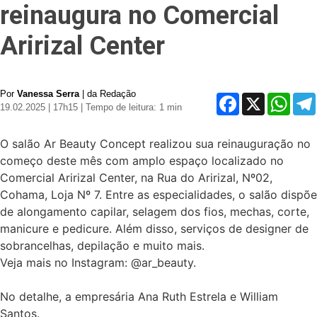
reinaugura no Comercial
Aririzal Center
Por
Vanessa Serra
| da Redação
Facebook
X
Whats
19.02.2025 | 17h15
| Tempo de leitura: 1 min
O salão Ar Beauty Concept realizou sua reinauguração no
começo deste mês com amplo espaço localizado no
Comercial Aririzal Center, na Rua do Aririzal, Nº02,
Cohama, Loja Nº 7. Entre as especialidades, o salão dispõe
de alongamento capilar, selagem dos fios, mechas, corte,
manicure e pedicure. Além disso, serviços de designer de
sobrancelhas, depilação e muito mais.
Veja mais no Instagram: @ar_beauty.
No detalhe, a empresária Ana Ruth Estrela e William
Santos.