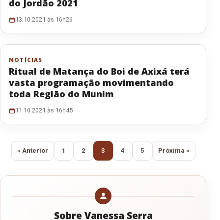
do Jordão 2021
13.10.2021 às 16h26
NOTÍCIAS
Ritual de Matança do Boi de Axixá terá
vasta programação movimentando
toda Região do Munim
11.10.2021 às 16h45
Paginação de posts
« Anterior
1
2
3
4
5
Próxima »
Sobre Vanessa Serra