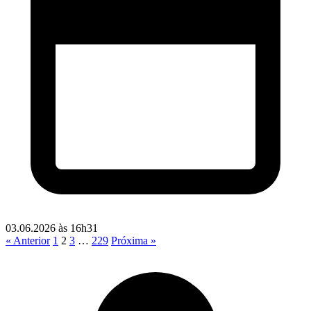
03.06.2026 às 16h31
Paginação
« Anterior
1
2
3
…
229
Próxima »
de
posts