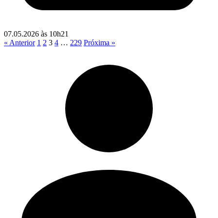
07.05.2026 às 10h21
Paginação
« Anterior
1
2
3
4
…
229
Próxima »
de
posts