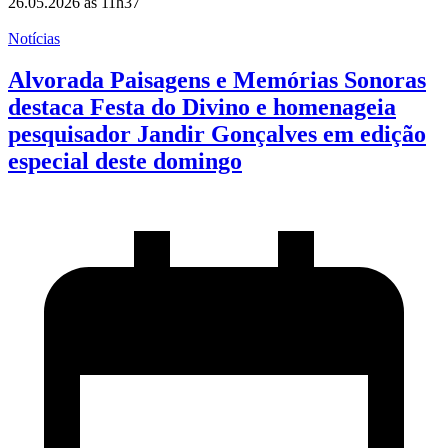
26.05.2026 às 11h37
Notícias
Alvorada Paisagens e Memórias Sonoras
destaca Festa do Divino e homenageia
pesquisador Jandir Gonçalves em edição
especial deste domingo