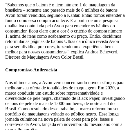
“Sabemos que o batom é o item número 1 de maquiagem da
brasileira – somente ano passado mais de 8 milhões de batons
Avon foram vendidos, segundo a Kantar. Então fomos entender a
fundo como essa compra acontece. E a partir de uma pesquisa
qualitativa contratada pela Avon para entender os hábitos do
consumidor, ficou claro que a cor é o critério de compra número
1, acima de itens como acabamento ou preço. Então, decidimos
reformular as páginas de batons Ultras da icônica revista Avon
para ser dividida por cores, trazendo uma experiência bem
melhor para nossas consumidoras”, explica Andrea Echeverri,
Diretora de Maquiagem Avon Color Brasil.
Compromisso Antirracista
Nos últimos anos, a Avon vem concentrando novos esforços para
melhorar sua oferta de tonalidades de maquiagem. Em 2020, a
marca conduziu um estudo sobre representatividade e
diversidade de pele negra, chamado de Black Paper, investigando
os tons de pele de mais de 1.000 mulheres, de norte a sul do
Brasil. Como resultado desse trabalho, a marca reformulou seu
portfólio de maquiagens voltado ao público negro. Essa longa
jornada culminou na nova paleta de cores para pós, bases e
corretivos da Avon, lançada em novembro do mesmo ano com a
marca Power Stay.