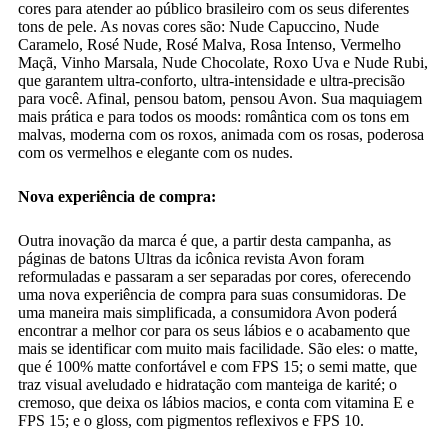
cores para atender ao público brasileiro com os seus diferentes
tons de pele. As novas cores são: Nude Capuccino, Nude
Caramelo, Rosé Nude, Rosé Malva, Rosa Intenso, Vermelho
Maçã, Vinho Marsala, Nude Chocolate, Roxo Uva e Nude Rubi,
que garantem ultra-conforto, ultra-intensidade e ultra-precisão
para você. Afinal, pensou batom, pensou Avon. Sua maquiagem
mais prática e para todos os moods: romântica com os tons em
malvas, moderna com os roxos, animada com os rosas, poderosa
com os vermelhos e elegante com os nudes.
Nova experiência de compra:
Outra inovação da marca é que, a partir desta campanha, as
páginas de batons Ultras da icônica revista Avon foram
reformuladas e passaram a ser separadas por cores, oferecendo
uma nova experiência de compra para suas consumidoras. De
uma maneira mais simplificada, a consumidora Avon poderá
encontrar a melhor cor para os seus lábios e o acabamento que
mais se identificar com muito mais facilidade. São eles: o matte,
que é 100% matte confortável e com FPS 15; o semi matte, que
traz visual aveludado e hidratação com manteiga de karité; o
cremoso, que deixa os lábios macios, e conta com vitamina E e
FPS 15; e o gloss, com pigmentos reflexivos e FPS 10.