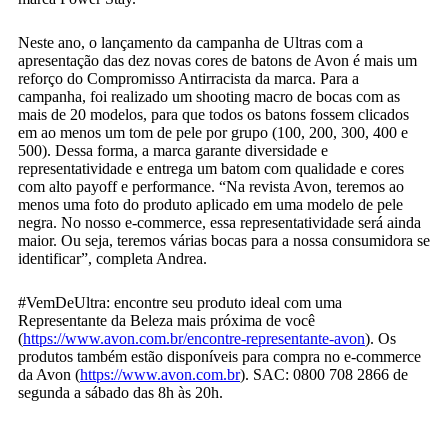
Neste ano, o lançamento da campanha de Ultras com a
apresentação das dez novas cores de batons de Avon é mais um
reforço do Compromisso Antirracista da marca. Para a
campanha, foi realizado um shooting macro de bocas com as
mais de 20 modelos, para que todos os batons fossem clicados
em ao menos um tom de pele por grupo (100, 200, 300, 400 e
500). Dessa forma, a marca garante diversidade e
representatividade e entrega um batom com qualidade e cores
com alto payoff e performance. “Na revista Avon, teremos ao
menos uma foto do produto aplicado em uma modelo de pele
negra. No nosso e-commerce, essa representatividade será ainda
maior. Ou seja, teremos várias bocas para a nossa consumidora se
identificar”, completa Andrea.
#VemDeUltra: encontre seu produto ideal com uma
Representante da Beleza mais próxima de você
(
https://www.avon.com.br/
encontre-representante-avon
). Os
produtos também estão disponíveis para compra no e-commerce
da Avon (
https://www.avon.com.br
). SAC: 0800 708 2866 de
segunda a sábado das 8h às 20h.