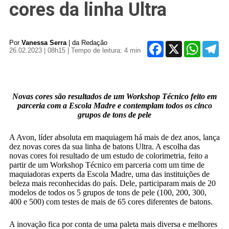
cores da linha Ultra
Por
Vanessa Serra
| da Redação
Facebook
X
WhatsAp
Tel
26.02.2023 | 08h15
| Tempo de leitura: 4 min
Novas cores são resultados de um Workshop Técnico feito em
parceria com a Escola Madre e contemplam todos os cinco
grupos de tons de pele
A Avon, líder absoluta em maquiagem há mais de dez anos, lança
dez novas cores da sua linha de batons Ultra. A escolha das
novas cores foi resultado de um estudo de colorimetria, feito a
partir de um Workshop Técnico em parceria com um time de
maquiadoras experts da Escola Madre, uma das instituições de
beleza mais reconhecidas do país. Dele, participaram mais de 20
modelos de todos os 5 grupos de tons de pele (100, 200, 300,
400 e 500) com testes de mais de 65 cores diferentes de batons.
A inovação fica por conta de uma paleta mais diversa e melhores