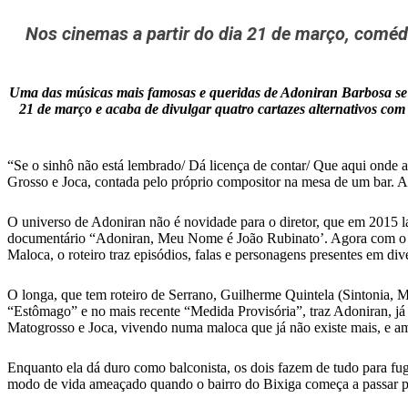
Nos cinemas a partir do dia 21 de março, coméd
Uma das músicas mais famosas e queridas de Adoniran Barbosa s
21 de março e acaba de divulgar quatro cartazes alternativos c
“Se o sinhô não está lembrado/ Dá licença de contar/ Que aqui onde a
Grosso e Joca, contada pelo próprio compositor na mesa de um bar. A
O universo de Adoniran não é novidade para o diretor, que em 2015 la
documentário “Adoniran, Meu Nome é João Rubinato’. Agora com o lon
Maloca, o roteiro traz episódios, falas e personagens presentes em 
O longa, que tem roteiro de Serrano, Guilherme Quintela (Sintonia, M
“Estômago” e no mais recente “Medida Provisória”, traz Adoniran, já
Matogrosso e Joca, vivendo numa maloca que já não existe mais, e a
Enquanto ela dá duro como balconista, os dois fazem de tudo para fu
modo de vida ameaçado quando o bairro do Bixiga começa a passar po