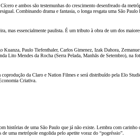
m Cícero e ambos são testemunhas do crescimento desenfreado da metró
 desigual. Combinando drama e fantasia, o longa resgata uma São Paulo 
leira, mas essencialmente paulista. É um tributo à obra de um dos maio
o Kuanza, Paulo Tiefenthaler, Carlos Gimenez, Izak Dahora, Zemanuel
da Lito Mendes da Rocha (Serra Pelada, Manhãs de Setembro), na fotogr
 coprodução da Claro e Nation Filmes e será distribuído pela Elo St
Economia Criativa.
m histórias de uma São Paulo que já não existe. Lembra com carinho 
s de uma metrópole engolida pelo apetite voraz do “pogréssio”.