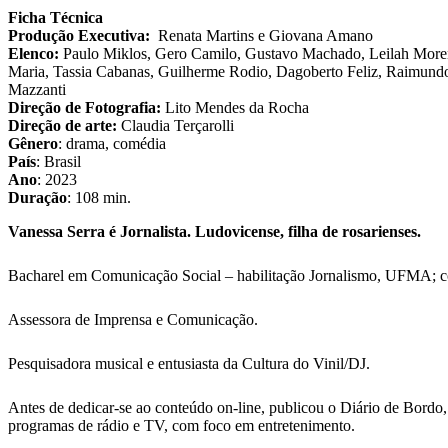
Ficha Técnica
Produção Executiva:
Renata Martins e Giovana Amano
Elenco:
Paulo Miklos, Gero Camilo, Gustavo Machado, Leilah Moren
Maria, Tassia Cabanas, Guilherme Rodio, Dagoberto Feliz, Raimund
Mazzanti
Direção de Fotografia:
Lito Mendes da Rocha
Direção de arte:
Claudia Terçarolli
Gênero
: drama, comédia
País
: Brasil
Ano
: 2023
Duração
: 108 min.
Vanessa Serra é Jornalista. Ludovicense, filha de rosarienses.
Bacharel em Comunicação Social – habilitação Jornalismo, UFMA; 
Assessora de Imprensa e Comunicação.
Pesquisadora musical e entusiasta da Cultura do Vinil/DJ.
Antes de dedicar-se ao conteúdo on-line, publicou o Diário de Bordo,
programas de rádio e TV, com foco em entretenimento.