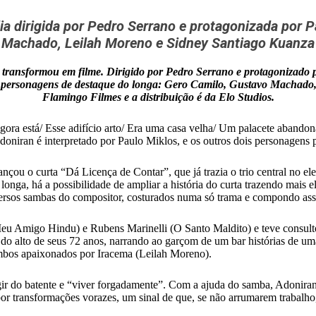
ia dirigida por Pedro Serrano e protagonizada por P
Machado, Leilah Moreno e Sidney Santiago Kuanza
e transformou em filme. Dirigido por Pedro Serrano e protagoniza
om personagens de destaque do longa: Gero Camilo, Gustavo Machad
Flamingo Filmes e a distribuição é da Elo Studios.
gora está/ Esse adifício arto/ Era uma casa velha/ Um palacete abando
doniran é interpretado por Paulo Miklos, e os outros dois personagen
nçou o curta “Dá Licença de Contar”, que já trazia o trio central no 
ga, há a possibilidade de ampliar a história do curta trazendo mais 
diversos sambas do compositor, costurados numa só trama e compondo a
eu Amigo Hindu) e Rubens Marinelli (O Santo Maldito) e teve consultor
 do alto de seus 72 anos, narrando ao garçom de um bar histórias de 
mbos apaixonados por Iracema (Leilah Moreno).
gir do batente e “viver forgadamente”. Com a ajuda do samba, Adonira
r transformações vorazes, um sinal de que, se não arrumarem trabalho