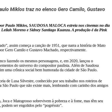
aulo Miklos traz no elenco Gero Camilo, Gustavo
do por Paulo Miklos, SAUDOSA MALOCA estreia nos cinemas no dia
o, Leilah Moreno e Sidney Santiago Kuanza. A produção é da Pink
nado”, assim começa a canção de 1951, que narra a história de Mato
s por Gero Camilo e Gustavo Machado, respectivamente.
elenco fazendo os mesmos personagens, e, em 2020, lançou o
elementos do universo do compositor paulista. Além de Saudosa
ssim uma crônica social bem humorada da cidade de São Paulo.
ia de Lusa Silvestre, conhecido por seu trabalho nos roteiros de
uma São Paulo que não existe mais, lembrando com carinho dos amigos
n, Joca e Matogrosso sobrevivem à pobreza e à fome, mas têm seu
, podem ser engolidos pelo “pogréssio”.