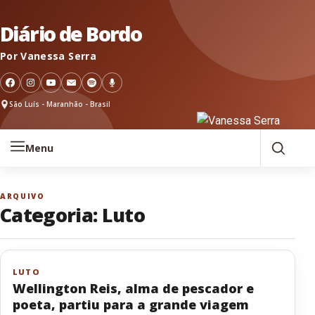
Pular para o conteúdo
Diário de Bordo
Por Vanessa Serra
São Luís - Maranhão - Brasil
Menu
ARQUIVO
Categoria:
Luto
LUTO
Wellington Reis, alma de pescador e
poeta, partiu para a grande viagem