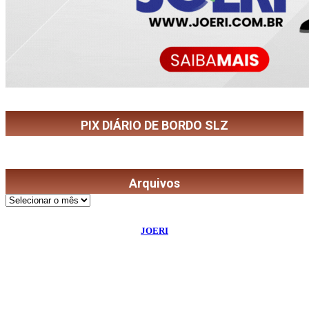
PIX DIÁRIO DE BORDO SLZ
Arquivos
Arquivos
©
2026
Diário de Bordo
- Todos os Direitos Reservados | Desenvolvido Por:
JOERI