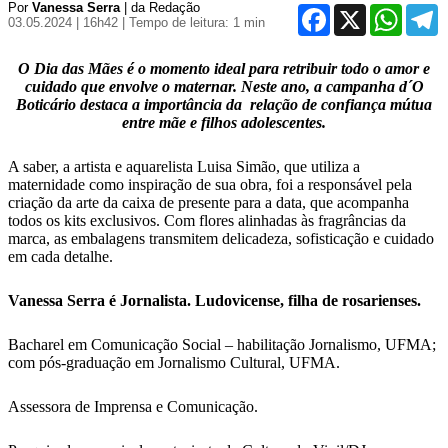
Por
Vanessa Serra
| da Redação
Facebook
X
WhatsA
T
03.05.2024 | 16h42
| Tempo de leitura: 1 min
O Dia das Mães é o momento ideal para retribuir todo o amor e
cuidado que envolve o maternar. Neste ano, a campanha d´O
Boticário destaca a importância da relação de confiança mútua
entre mãe e filhos adolescentes.
A saber, a artista e aquarelista Luisa Simão, que utiliza a
maternidade como inspiração de sua obra, foi a responsável pela
criação da arte da caixa de presente para a data, que acompanha
todos os kits exclusivos. Com flores alinhadas às fragrâncias da
marca, as embalagens transmitem delicadeza, sofisticação e cuidado
em cada detalhe.
Vanessa Serra é Jornalista. Ludovicense, filha de rosarienses.
Bacharel em Comunicação Social – habilitação Jornalismo, UFMA;
com pós-graduação em Jornalismo Cultural, UFMA.
Assessora de Imprensa e Comunicação.