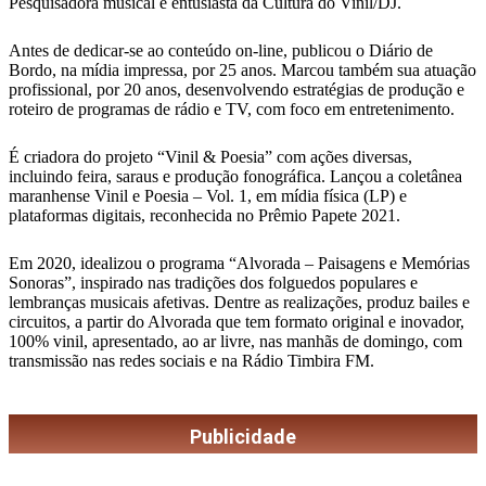
Pesquisadora musical e entusiasta da Cultura do Vinil/DJ.
Antes de dedicar-se ao conteúdo on-line, publicou o Diário de
Bordo, na mídia impressa, por 25 anos. Marcou também sua atuação
profissional, por 20 anos, desenvolvendo estratégias de produção e
roteiro de programas de rádio e TV, com foco em entretenimento.
É criadora do projeto “Vinil & Poesia” com ações diversas,
incluindo feira, saraus e produção fonográfica. Lançou a coletânea
maranhense Vinil e Poesia – Vol. 1, em mídia física (LP) e
plataformas digitais, reconhecida no Prêmio Papete 2021.
Em 2020, idealizou o programa “Alvorada – Paisagens e Memórias
Sonoras”, inspirado nas tradições dos folguedos populares e
lembranças musicais afetivas. Dentre as realizações, produz bailes e
circuitos, a partir do Alvorada que tem formato original e inovador,
100% vinil, apresentado, ao ar livre, nas manhãs de domingo, com
transmissão nas redes sociais e na Rádio Timbira FM.
Publicidade