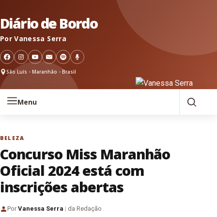
Pular para o conteúdo
Diário de Bordo
Por Vanessa Serra
São Luís - Maranhão - Brasil
Menu
BELEZA
Concurso Miss Maranhão
Oficial 2024 está com
inscrições abertas
Por
Vanessa Serra
|
da Redação