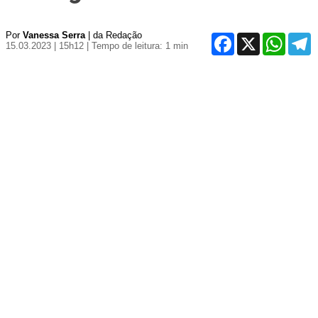
Por
Vanessa Serra
| da Redação
Facebook
X
WhatsA
T
15.03.2023 | 15h12
| Tempo de leitura: 1 min