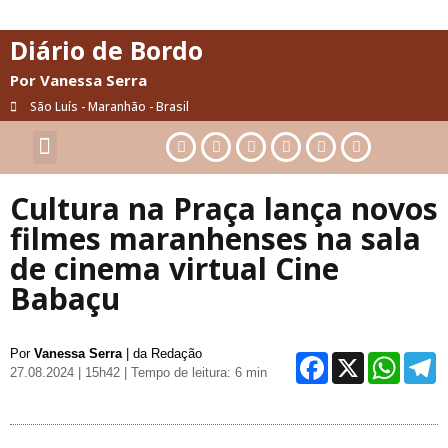
Diário de Bordo
Por Vanessa Serra
São Luís - Maranhão - Brasil
Cultura & Artes
Saúde & Bem-Estar
Cultura na Praça lança novos
filmes maranhenses na sala
de cinema virtual Cine
Babaçu
Por
Vanessa Serra
| da Redação
Facebo
X
Wh
27.08.2024 | 15h42
| Tempo de leitura: 6 min