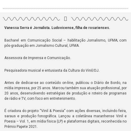
Vanessa Serra é Jornalista. Ludovicense, filha de rosarienses.
Bacharel em Comunicação Social – habilitação Jornalismo, UFMA; com
pós-graduação em Jornalismo Cultural, UFMA.
Assessora de Imprensa e Comunicação.
Pesquisadora musical e entusiasta da Cultura do Vinil/DJ.
Antes de dedicar-se ao conteúdo on-line, publicou o Diário de Bordo, na
mídia impressa, por 25 anos. Marcou também sua atuação profissional, por
20 anos, desenvolvendo estratégias de produção e roteiro de programas
de rádio e TV, com foco em entretenimento.
É criadora do projeto “Vinil & Poesia” com ações diversas, incluindo feira,
saraus e produção fonográfica. Lançou a coletânea maranhense Vinil e
Poesia – Vol. 1, em mídia física (LP) e plataformas digitais, reconhecida no
Prêmio Papete 2021.