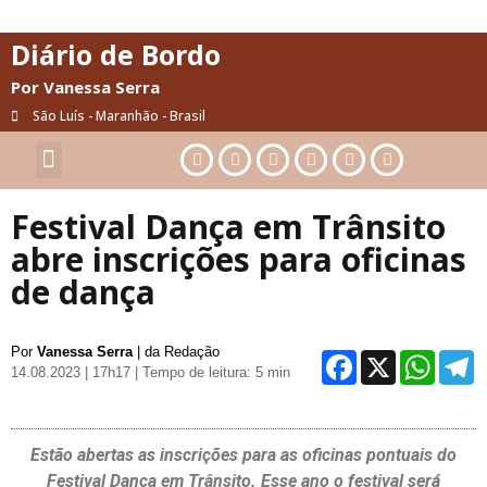
Diário de Bordo
Por Vanessa Serra
São Luís - Maranhão - Brasil
Cultura & Artes
Saúde & Bem-Estar
Festival Dança em Trânsito
abre inscrições para oficinas
de dança
Por
Vanessa Serra
| da Redação
Facebo
X
Wh
14.08.2023 | 17h17
| Tempo de leitura: 5 min
Estão abertas as inscrições para as oficinas pontuais do
Festival Dança em Trânsito. Esse ano o festival será