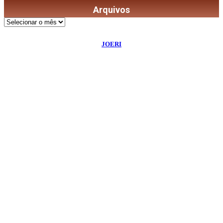
Arquivos
Arquivos
©
2026
Diário de Bordo
- Todos os Direitos Reservados | Desenvolvido Por:
JOERI