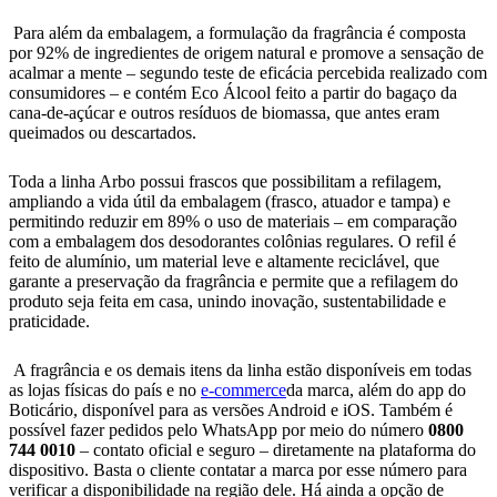
Para além da embalagem, a formulação da fragrância é composta
por 92% de ingredientes de origem natural e promove a sensação de
acalmar a mente – segundo
teste de eficácia percebida realizado com
consumidores – e contém Eco Álcool feito a partir do bagaço da
cana-de-açúcar e outros resíduos de biomassa, que antes eram
queimados ou descartados.
Toda a linha Arbo possui frascos que possibilitam a refilagem,
ampliando a vida útil da embalagem (frasco, atuador e tampa) e
permitindo reduzir em 89% o uso de materiais – em comparação
com a embalagem dos desodorantes colônias regulares. O refil é
feito de alumínio, um material leve e altamente reciclável, que
garante a preservação da fragrância e permite que a refilagem do
produto seja feita em casa, unindo inovação, sustentabilidade e
praticidade.
A fragrância e os demais itens da linha estão disponíveis em todas
as lojas físicas do país e no
e-commerce
da marca, além do app do
Boticário, disponível para as versões Android e iOS. Também é
possível fazer pedidos pelo WhatsApp por meio do número
0800
744 0010
– contato oficial e seguro – diretamente na plataforma do
dispositivo. Basta o cliente contatar a marca por esse número para
verificar a disponibilidade na região dele. Há ainda a opção de