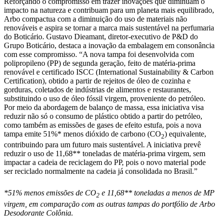
Reforçando o compromisso em trazer inovações que diminuam o
impacto na natureza e contribuam para um planeta mais equilibrado,
Arbo compactua com a diminuição do uso de materiais não
renováveis e aspira se tornar a marca mais sustentável na perfumaria
do Boticário. Gustavo Dieamant, diretor-executivo de P&D do
Grupo Boticário, destaca a inovação da embalagem em consonância
com esse compromisso. “A nova tampa foi desenvolvida com
polipropileno (PP) de segunda geração, feito de matéria-prima
renovável e certificado ISCC (International Sustainability & Carbon
Certification), obtido a partir de rejeitos de óleo de cozinha e
gorduras, coletados de indústrias de alimentos e restaurantes,
substituindo o uso de óleo fóssil virgem, proveniente do petróleo.
Por meio da abordagem de balanço de massa, essa iniciativa visa
reduzir não só o consumo de plástico obtido a partir do petróleo,
como também as emissões de gases de efeito estufa, pois a nova
tampa emite 51%* menos dióxido de carbono (CO
) equivalente,
2
contribuindo para um futuro mais sustentável. A iniciativa prevê
reduzir o uso de 11,68** toneladas de matéria-prima virgem, sem
impactar a cadeia de reciclagem do PP, pois o novo material pode
ser reciclado normalmente na cadeia já consolidada no Brasil.”
*51% menos emissões de CO
e 11,68** toneladas a menos de MP
2
virgem, em comparação com as outras tampas do portfólio de Arbo
Desodorante Colônia.