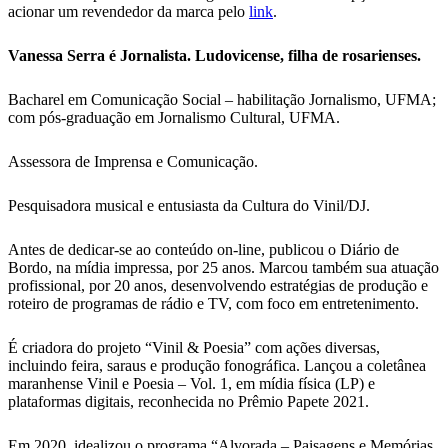
acionar um revendedor da marca pelo
link
.
Vanessa Serra é Jornalista. Ludovicense, filha de rosarienses.
Bacharel em Comunicação Social – habilitação Jornalismo, UFMA;
com pós-graduação em Jornalismo Cultural, UFMA.
Assessora de Imprensa e Comunicação.
Pesquisadora musical e entusiasta da Cultura do Vinil/DJ.
Antes de dedicar-se ao conteúdo on-line, publicou o Diário de
Bordo, na mídia impressa, por 25 anos. Marcou também sua atuação
profissional, por 20 anos, desenvolvendo estratégias de produção e
roteiro de programas de rádio e TV, com foco em entretenimento.
É criadora do projeto “Vinil & Poesia” com ações diversas,
incluindo feira, saraus e produção fonográfica. Lançou a coletânea
maranhense Vinil e Poesia – Vol. 1, em mídia física (LP) e
plataformas digitais, reconhecida no Prêmio Papete 2021.
Em 2020, idealizou o programa “Alvorada – Paisagens e Memórias