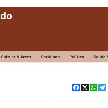
rdo
Cultura & Artes
Cotidiano
Política
Saúde 
Facebo
X
Wh