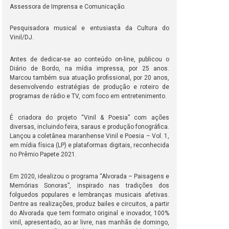
Assessora de Imprensa e Comunicação.
Pesquisadora musical e entusiasta da Cultura do
Vinil/DJ.
Antes de dedicar-se ao conteúdo on-line, publicou o
Diário de Bordo, na mídia impressa, por 25 anos.
Marcou também sua atuação profissional, por 20 anos,
desenvolvendo estratégias de produção e roteiro de
programas de rádio e TV, com foco em entretenimento.
É criadora do projeto “Vinil & Poesia” com ações
diversas, incluindo feira, saraus e produção fonográfica.
Lançou a coletânea maranhense Vinil e Poesia – Vol. 1,
em mídia física (LP) e plataformas digitais, reconhecida
no Prêmio Papete 2021.
Em 2020, idealizou o programa “Alvorada – Paisagens e
Memórias Sonoras”, inspirado nas tradições dos
folguedos populares e lembranças musicais afetivas.
Dentre as realizações, produz bailes e circuitos, a partir
do Alvorada que tem formato original e inovador, 100%
vinil, apresentado, ao ar livre, nas manhãs de domingo,