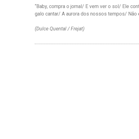
“
Baby, compra o jornal
/
E vem ver o sol
/
Ele cont
galo cantar
/
A aurora dos nossos tempos
/
Não 
(Dulce Quental
/ Frejat)