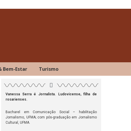
& Bem-Estar
Turismo
Vanessa Serra é Jornalista. Ludovicense, filha de
rosarienses.
ok
atsApp
Telegram
Bacharel em Comunicação Social – habilitação
Jornalismo, UFMA; com pós-graduação em Jornalismo
Cultural, UFMA.