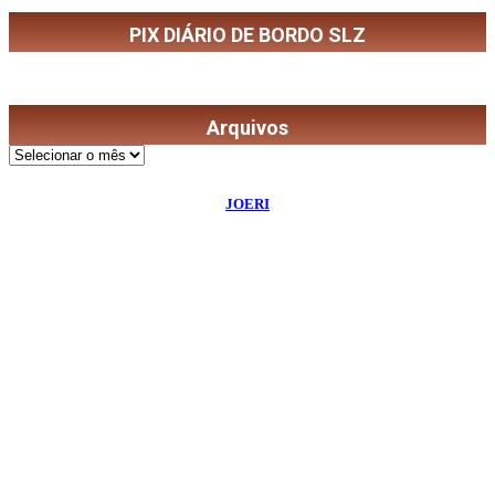
PIX DIÁRIO DE BORDO SLZ
Arquivos
Arquivos
©
2026
Diário de Bordo
- Todos os Direitos Reservados | Desenvolvido Por:
JOERI