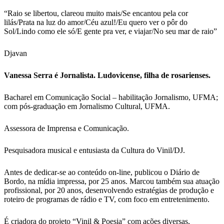
“
Raio se libertou, clareou muito mais
/
Se encantou pela cor
lilás
/
Prata na luz do amor
/
Céu azul!
/
Eu quero ver o pôr do
Sol
/
Lindo como ele só
/
E gente pra ver, e viajar
/
No seu mar de raio”
Djavan
Vanessa Serra é Jornalista. Ludovicense, filha de rosarienses.
Bacharel em Comunicação Social – habilitação Jornalismo, UFMA;
com pós-graduação em Jornalismo Cultural, UFMA.
Assessora de Imprensa e Comunicação.
Pesquisadora musical e entusiasta da Cultura do Vinil/DJ.
Antes de dedicar-se ao conteúdo on-line, publicou o Diário de
Bordo, na mídia impressa, por 25 anos. Marcou também sua atuação
profissional, por 20 anos, desenvolvendo estratégias de produção e
roteiro de programas de rádio e TV, com foco em entretenimento.
É criadora do projeto “Vinil & Poesia” com ações diversas,