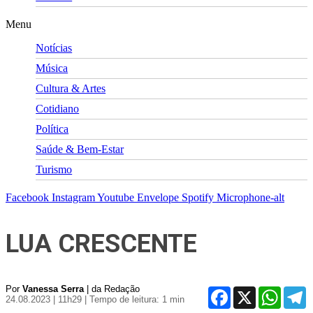
Menu
Notícias
Música
Cultura & Artes
Cotidiano
Política
Saúde & Bem-Estar
Turismo
Facebook
Instagram
Youtube
Envelope
Spotify
Microphone-alt
LUA CRESCENTE
Por
Vanessa Serra
| da Redação
Facebook
X
WhatsA
T
24.08.2023 | 11h29
| Tempo de leitura: 1 min