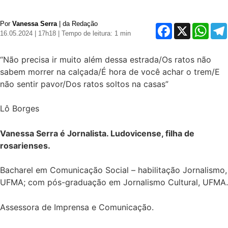
Por
Vanessa Serra
| da Redação
Facebook
X
Whats
16.05.2024 | 17h18
| Tempo de leitura: 1 min
“
Não precisa ir muito além dessa estrada
/
Os ratos não
sabem morrer na calçada
/
É hora de você achar o trem
/
E
não sentir pavor
/
Dos ratos soltos na casas”
Lô Borges
Vanessa Serra é Jornalista. Ludovicense, filha de
rosarienses.
Bacharel em Comunicação Social – habilitação Jornalismo,
UFMA; com pós-graduação em Jornalismo Cultural, UFMA.
Assessora de Imprensa e Comunicação.