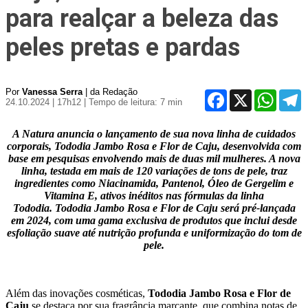
para realçar a beleza das
peles pretas e pardas
Por
Vanessa Serra
| da Redação
Facebook
X
WhatsA
T
24.10.2024 | 17h12
| Tempo de leitura: 7 min
A Natura anuncia o lançamento de sua nova linha de cuidados
corporais, Tododia Jambo Rosa e Flor de Caju, desenvolvida com
base em pesquisas envolvendo mais de duas mil mulheres. A nova
linha, testada em mais de 120 variações de tons de pele, traz
ingredientes como Niacinamida, Pantenol, Óleo de Gergelim e
Vitamina E, ativos inéditos nas fórmulas da linha
Tododia. Tododia Jambo Rosa e Flor de Caju será pré-lançada
em 2024, com uma gama exclusiva de produtos que inclui desde
esfoliação suave até nutrição profunda e uniformização do tom de
pele.
Além das inovações cosméticas,
Tododia Jambo Rosa e Flor de
Caju
se destaca por sua fragrância marcante, que combina notas de