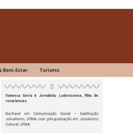
& Bem-Estar
Turismo
Vanessa Serra é Jornalista. Ludovicense, filha de
rosarienses.
ok
atsApp
Telegram
Bacharel em Comunicação Social – habilitação
Jornalismo, UFMA; com pós-graduação em Jornalismo
Cultural, UFMA.