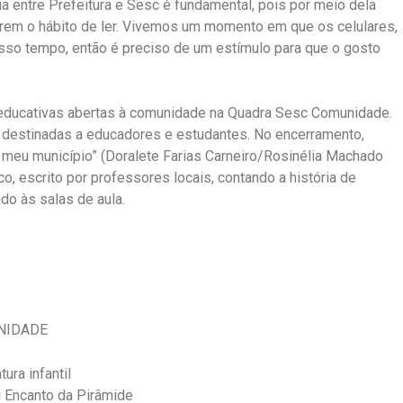
ria entre Prefeitura e Sesc é fundamental, pois por meio dela
irem o hábito de ler. Vivemos um momento em que os celulares,
osso tempo, então é preciso de um estímulo para que o gosto
e educativas abertas à comunidade na Quadra Sesc Comunidade.
s destinadas a educadores e estudantes. No encerramento,
meu município” (Doralete Farias Carneiro/Rosinélia Machado
co, escrito por professores locais, contando a história de
o às salas de aula.
NIDADE
ra infantil
i Encanto da Pirâmide