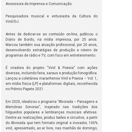
Assessora de Imprensa e Comunicação.
Pesquisadora musical e entusiasta da Cultura do
Vinil/DJ.
Antes de dedicar-se ao conteúdo on-line, publicou o
Diário de Bordo, na mídia impressa, por 25 anos.
Marcou também sua atuação profissional, por 20 anos,
desenvolvendo estratégias de produção e roteiro de
programas de rádio e TV, com foco em entretenimento.
É criadora do projeto “Vinil & Poesia” com ações
diversas, incluindo feira, saraus e produção fonográfica.
Lançou a coletânea maranhense Vinil e Poesia – Vol. 1,
em mídia física (LP) e plataformas digitais, reconhecida
no Prêmio Papete 2021.
Em 2020, idealizou o programa “Alvorada – Paisagens e
Memórias Sonoras”, inspirado nas tradições dos
folguedos populares e lembranças musicais afetivas.
Dentre as realizações, produz bailes e circuitos, a partir
do Alvorada que tem formato original e inovador, 100%
vinil, apresentado, ao ar livre, nas manhãs de domingo,