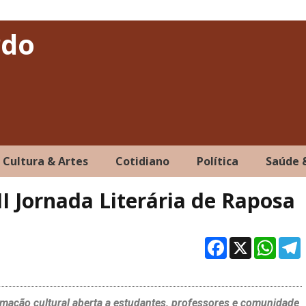
rdo
Cultura & Artes
Cotidiano
Política
Saúde 
II Jornada Literária de Raposa
Facebo
X
Wh
amação cultural aberta a estudantes, professores e comunidade