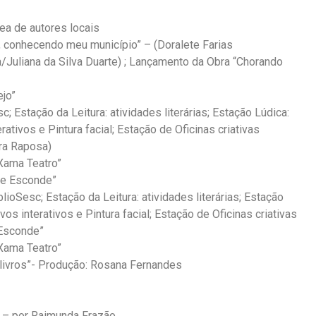
nea de autores locais
 conhecendo meu município” – (Doralete Farias
Juliana da Silva Duarte) ; Lançamento da Obra “Chorando
jo”
 Estação da Leitura: atividades literárias; Estação Lúdica:
ativos e Pintura facial; Estação de Oficinas criativas
ra Raposa)
Xama Teatro”
ue Esconde”
oSesc; Estação da Leitura: atividades literárias; Estação
os interativos e Pintura facial; Estação de Oficinas criativas
 Esconde”
Xama Teatro”
livros”- Produção: Rosana Fernandes
– por Raimunda Frazão