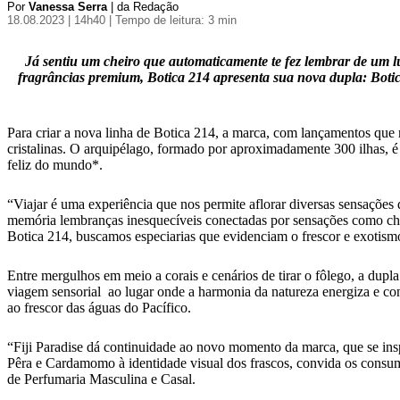
Por
Vanessa Serra
| da Redação
18.08.2023 | 14h40
| Tempo de leitura: 3 min
Já sentiu um cheiro que automaticamente te fez lembrar de um 
fragrâncias premium, Botica 214 apresenta sua nova dupla: Botica 
Para criar a nova linha de Botica 214, a marca, com lançamentos que re
cristalinas. O arquipélago, formado por aproximadamente 300 ilhas, é
feliz do mundo*.
“Viajar é uma experiência que nos permite aflorar diversas sensaçõe
memória lembranças inesquecíveis conectadas por sensações como cheir
Botica 214, buscamos especiarias que evidenciam o frescor e exotismo
Entre mergulhos em meio a corais e cenários de tirar o fôlego, a dup
viagem sensorial ao lugar onde a harmonia da natureza energiza e co
ao frescor das águas do Pacífico.
“Fiji Paradise dá continuidade ao novo momento da marca, que se inspi
Pêra e Cardamomo à identidade visual dos frascos, convida os consumi
de Perfumaria Masculina e Casal.