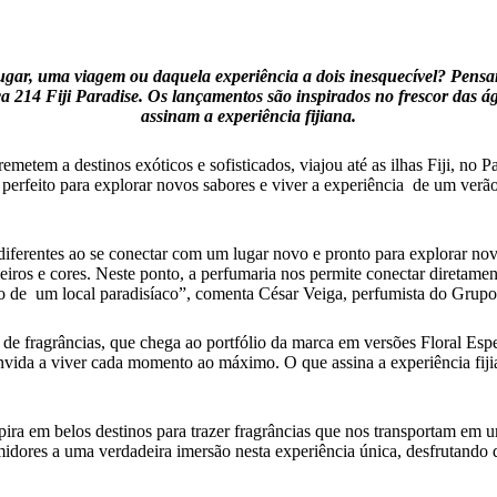
lugar, uma viagem ou daquela experiência a dois inesquecível? Pens
214 Fiji Paradise. Os lançamentos são inspirados no frescor das água
assinam a experiência fijiana.
metem a destinos exóticos e sofisticados, viajou até as ilhas Fiji, no P
 perfeito para explorar novos sabores e viver a experiência de um verã
s diferentes ao se conectar com um lugar novo e pronto para explorar
os e cores. Neste ponto, a perfumaria nos permite conectar diretament
 de um local paradisíaco”, comenta César Veiga, perfumista do Grupo B
la de fragrâncias, que chega ao portfólio da marca em versões Floral 
nvida a viver cada momento ao máximo. O que assina a experiência fij
ra em belos destinos para trazer fragrâncias que nos transportam em um
dores a uma verdadeira imersão nesta experiência única, desfrutando da 