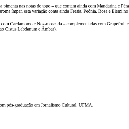
ela pimenta nas notas de topo – que contam ainda com Mandarina e Pêr
ma ímpar, esta variação conta ainda Fresia, Peônia, Rosa e Elemi no
topo, com Cardamomo e Noz-moscada – complementadas com Grapefruit 
e ao Cistus Labdanum e Âmbar).
com pós-graduação em Jornalismo Cultural, UFMA.