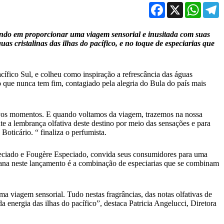
Facebook
X
WhatsA
T
ando em proporcionar uma viagem sensorial e inusitada com suas
s cristalinas das ilhas do pacífico, e no toque de especiarias que
acífico Sul, e colheu como inspiração a refrescância das águas
o que nunca tem fim, contagiado pela alegria do Bula do país mais
 novos momentos. E quando voltamos da viagem, trazemos na nossa
e a lembrança olfativa deste destino por meio das sensações e para
oticário. “ finaliza o perfumista.
Especiado e Fougère Especiado, convida seus consumidores para uma
iana neste lançamento é a combinação de especiarias que se combinam
a viagem sensorial. Tudo nestas fragrâncias, das notas olfativas de
energia das ilhas do pacífico”, destaca Patricia Angelucci, Diretora