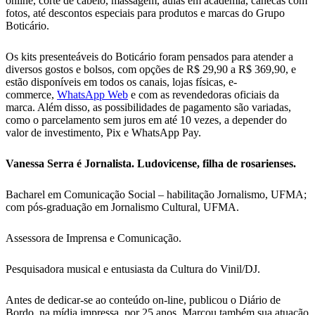
online, corte de cabelo, massagem, aulas em academia, canecas com
fotos, até descontos especiais para produtos e marcas do Grupo
Boticário.
Os kits presenteáveis do Boticário foram pensados para atender a
diversos gostos e bolsos, com opções de R$ 29,90 a R$ 369,90, e
estão disponíveis em todos os canais, lojas físicas, e-
commerce,
WhatsApp Web
e com as revendedoras oficiais da
marca. Além disso, as possibilidades de pagamento são variadas,
como o parcelamento sem juros em até 10 vezes, a depender do
valor de investimento, Pix e WhatsApp Pay.
Vanessa Serra é Jornalista. Ludovicense, filha de rosarienses.
Bacharel em Comunicação Social – habilitação Jornalismo, UFMA;
com pós-graduação em Jornalismo Cultural, UFMA.
Assessora de Imprensa e Comunicação.
Pesquisadora musical e entusiasta da Cultura do Vinil/DJ.
Antes de dedicar-se ao conteúdo on-line, publicou o Diário de
Bordo, na mídia impressa, por 25 anos. Marcou também sua atuação