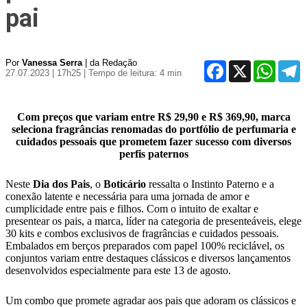
pai
Por
Vanessa Serra
| da Redação
Facebook
X
WhatsA
T
27.07.2023 | 17h25
| Tempo de leitura: 4 min
Com preços que variam entre R$ 29,90 e R$ 369,90, marca
seleciona fragrâncias renomadas do portfólio de perfumaria e
cuidados pessoais que prometem fazer sucesso com diversos
perfis paternos
Neste
Dia dos Pais
, o
Boticário
ressalta o Instinto Paterno e a
conexão latente e necessária para uma jornada de amor e
cumplicidade entre pais e filhos. Com o intuito de exaltar e
presentear os pais, a marca, líder na categoria de presenteáveis, elege
30 kits e combos exclusivos de fragrâncias e cuidados pessoais.
Embalados em berços preparados com papel 100% reciclável, os
conjuntos variam entre destaques clássicos e diversos lançamentos
desenvolvidos especialmente para este 13 de agosto.
Um combo que promete agradar aos pais que adoram os clássicos e