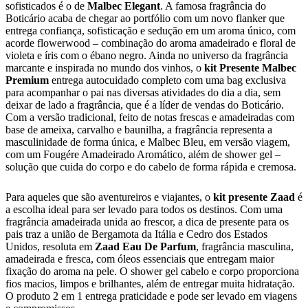
sofisticados é o de
Malbec Elegant
. A famosa fragrância do
Boticário acaba de chegar ao portfólio com um novo flanker que
entrega confiança, sofisticação e sedução em um aroma único, com
acorde flowerwood – combinação do aroma amadeirado e floral de
violeta e íris com o ébano negro. Ainda no universo da fragrância
marcante e inspirada no mundo dos vinhos, o
kit Presente Malbec
Premium
entrega autocuidado completo com uma bag exclusiva
para acompanhar o pai nas diversas atividades do dia a dia, sem
deixar de lado a fragrância, que é a líder de vendas do Boticário.
Com a versão tradicional, feito de notas frescas e amadeiradas com
base de ameixa, carvalho e baunilha, a fragrância representa a
masculinidade de forma única, e Malbec Bleu, em versão viagem,
com um Fougére Amadeirado Aromático, além de shower gel –
solução que cuida do corpo e do cabelo de forma rápida e cremosa.
Para aqueles que são aventureiros e viajantes, o
kit presente Zaad
é
a escolha ideal para ser levado para todos os destinos. Com uma
fragrância amadeirada unida ao frescor, a dica de presente para os
pais traz a união de Bergamota da Itália e Cedro dos Estados
Unidos, resoluta em
Zaad Eau De Parfum
, fragrância masculina,
amadeirada e fresca, com óleos essenciais que entregam maior
fixação do aroma na pele. O shower gel cabelo e corpo
proporciona
fios macios, limpos e brilhantes, além de entregar muita hidratação.
O produto 2 em 1 entrega praticidade e pode ser levado em viagens