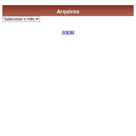
Arquivos
Arquivos
©
2026
Diário de Bordo
- Todos os Direitos Reservados | Desenvolvido Por:
JOERI