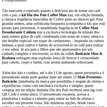
e compromissos.
Tão marcante e esperado quanto o delicioso ato de tomar um café
com o pai, o
kit Dia dos Pais Coffee Man
traz, em edição limitada,
a clássica fragrância masculina de Coffee junto ao shower gel
.
Para
guardar ambos, uma sofisticada frasqueira
acompanha o kit, que está
pronto para presentear. A amadeirada fragrância de
Coffee Man
Desodorante Colônia
traz a exclusiva tecnologia da infusão dos
mais
nobres
grãos
de
café,
combinada com notas de couro, tabaco e
um detalhe especial: um toque de cardamomo – inspirado na cultura
indiana, a qual cultiva o hábito de acrescentá-lo ao café para realçar
o seu sabor. Já aos pais e filhos que são apaixonados por um
cuidado completo e irreverente, os kits da collab
Boticário Men &
Brahma
entregam uma explosão única de frescor e cremosidade
para cabelo, corpo e barba, com aroma ambarado refrescante.
Além dos kits e combos, até o dia 13 de agosto, quem presenteia e é
presenteado ainda pode ganhar mais um mimo. O
Mais Presentes
Boticário
, plataforma da marca que possibilita o resgate de ofertas e
experiências, conta com mecânica exclusiva e simples: quem
comprar um kit edição limitada Dia dos Pais receberá uma tag com
QR Code e senha única. O presenteado escaneia, acessa a
plataforma e realiza o cadastro para entrar no hub de ofertas e
escolher um presente extra. São inúmeras opções, desde curso