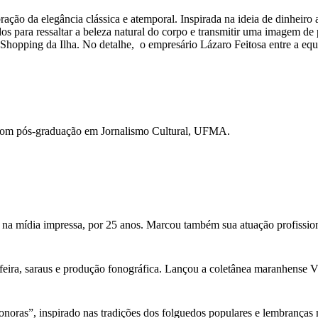
ção da elegância clássica e atemporal. Inspirada na ideia de dinheiro a
s para ressaltar a beleza natural do corpo e transmitir uma imagem de 
hopping da Ilha. No detalhe, o empresário Lázaro Feitosa entre a equi
com pós-graduação em Jornalismo Cultural, UFMA.
 na mídia impressa, por 25 anos. Marcou também sua atuação profission
feira, saraus e produção fonográfica. Lançou a coletânea maranhense Vini
as”, inspirado nas tradições dos folguedos populares e lembranças musi