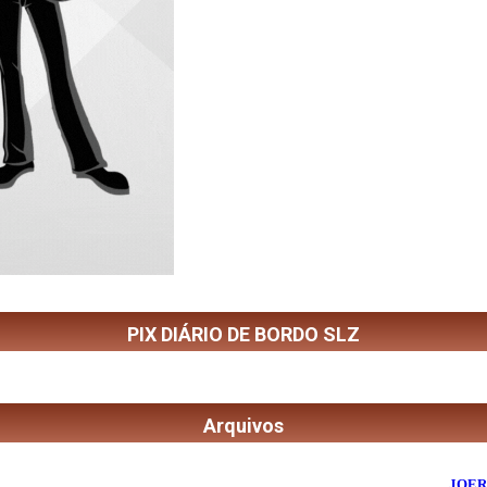
PIX DIÁRIO DE BORDO SLZ
Arquivos
©
2026
Diário de Bordo
- Todos os Direitos Reservados | Desenvolvido Por:
JOER