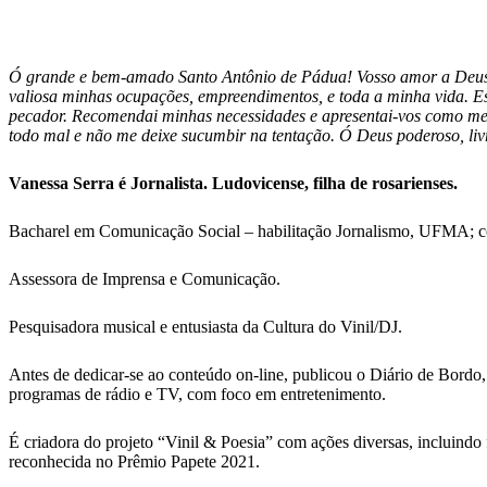
Ó grande e bem-amado Santo Antônio de Pádua! Vosso amor a Deus e 
valiosa minhas ocupações, empreendimentos, e toda a minha vida. E
pecador. Recomendai minhas necessidades e apresentai-vos como meu 
todo mal e não me deixe sucumbir na tentação. Ó Deus poderoso, liv
Vanessa Serra é Jornalista. Ludovicense, filha de rosarienses.
Bacharel em Comunicação Social – habilitação Jornalismo, UFMA; 
Assessora de Imprensa e Comunicação.
Pesquisadora musical e entusiasta da Cultura do Vinil/DJ.
Antes de dedicar-se ao conteúdo on-line, publicou o Diário de Bordo,
programas de rádio e TV, com foco em entretenimento.
É criadora do projeto “Vinil & Poesia” com ações diversas, incluindo 
reconhecida no Prêmio Papete 2021.