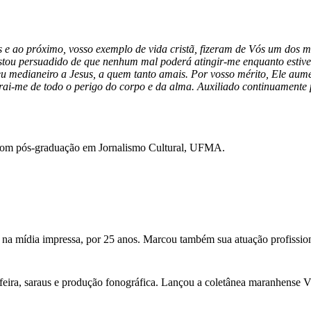
ao próximo, vosso exemplo de vida cristã, fizeram de Vós um dos mai
stou persuadido de que nenhum mal poderá atingir-me enquanto estive
medianeiro a Jesus, a quem tanto amais. Por vosso mérito, Ele aumen
rai-me de todo o perigo do corpo e da alma. Auxiliado continuamente
com pós-graduação em Jornalismo Cultural, UFMA.
 na mídia impressa, por 25 anos. Marcou também sua atuação profission
feira, saraus e produção fonográfica. Lançou a coletânea maranhense Vini