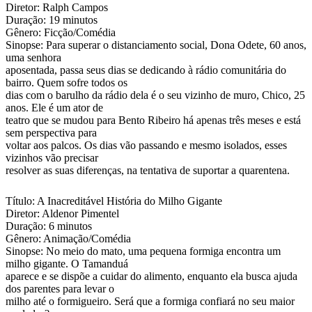
Diretor: Ralph Campos
Duração: 19 minutos
Gênero: Ficção/Comédia
Sinopse: Para superar o distanciamento social, Dona Odete, 60 anos,
uma senhora
aposentada, passa seus dias se dedicando à rádio comunitária do
bairro. Quem sofre todos os
dias com o barulho da rádio dela é o seu vizinho de muro, Chico, 25
anos. Ele é um ator de
teatro que se mudou para Bento Ribeiro há apenas três meses e está
sem perspectiva para
voltar aos palcos. Os dias vão passando e mesmo isolados, esses
vizinhos vão precisar
resolver as suas diferenças, na tentativa de suportar a quarentena.
Título: A Inacreditável História do Milho Gigante
Diretor: Aldenor Pimentel
Duração: 6 minutos
Gênero: Animação/Comédia
Sinopse: No meio do mato, uma pequena formiga encontra um
milho gigante. O Tamanduá
aparece e se dispõe a cuidar do alimento, enquanto ela busca ajuda
dos parentes para levar o
milho até o formigueiro. Será que a formiga confiará no seu maior