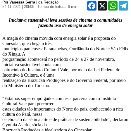
Por
Vanessa Serra
| da Redação
Facebook
X
WhatsA
T
24.11.2021 | 20h08
| Tempo de leitura: 6 min
Iniciativa sustentável leva sessões de cinema a comunidades
fazendo uso de energia solar
A magia do cinema movida com energia solar é a proposta do
Cinesolar, que chega a três
municípios paraenses: Parauapebas, Ourilândia do Norte e São Félix
do Xingu. A
programação acontecerá no período de 24 a 27 de novembro,
iniciativa sustentável conta com
patrocínio do Instituto Cultural Vale, por meio da Lei Federal de
Incentivo à Cultura, e é uma
realização da Brazucah Produções e do Governo Federal, por meio
do Ministério do Turismo.
“Estamos super empolgados com esta parceria com o Instituto
Cultural Vale para percorrer
estas cidades tão importantes do Norte do país, conhecendo a rica
cultura do Pará, nessa
celebração da sétima arte e de práticas de sustentabilidade”, declarou
Cynthia Alario, sócia da
Brazucah Produções e idealizadora do Cinesolar.