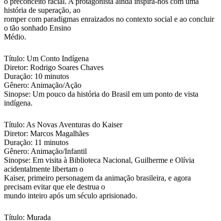
o preconceito racial. A protagonista ainda inspira-nos com uma
história de superação, ao
romper com paradigmas enraizados no contexto social e ao concluir
o tão sonhado Ensino
Médio.
Título: Um Conto Indígena
Diretor: Rodrigo Soares Chaves
Duração: 10 minutos
Gênero: Animação/Ação
Sinopse: Um pouco da história do Brasil em um ponto de vista
indígena.
Título: As Novas Aventuras do Kaiser
Diretor: Marcos Magalhães
Duração: 11 minutos
Gênero: Animação/Infantil
Sinopse: Em visita à Biblioteca Nacional, Guilherme e Olívia
acidentalmente libertam o
Kaiser, primeiro personagem da animação brasileira, e agora
precisam evitar que ele destrua o
mundo inteiro após um século aprisionado.
Título: Murada