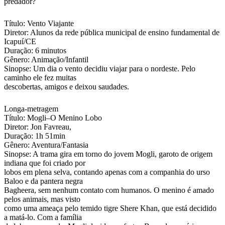
predador?
Título: Vento Viajante
Diretor: Alunos da rede pública municipal de ensino fundamental de
Icapuí/CE
Duração: 6 minutos
Gênero: Animação/Infantil
Sinopse: Um dia o vento decidiu viajar para o nordeste. Pelo
caminho ele fez muitas
descobertas, amigos e deixou saudades.
Longa-metragem
Título: Mogli–O Menino Lobo
Diretor: Jon Favreau,
Duração: 1h 51min
Gênero: Aventura/Fantasia
Sinopse: A trama gira em torno do jovem Mogli, garoto de origem
indiana que foi criado por
lobos em plena selva, contando apenas com a companhia do urso
Baloo e da pantera negra
Bagheera, sem nenhum contato com humanos. O menino é amado
pelos animais, mas visto
como uma ameaça pelo temido tigre Shere Khan, que está decidido
a matá-lo. Com a família