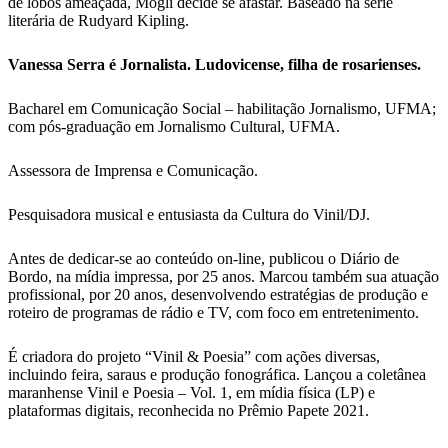
de lobos ameaçada, Mogli decide se afastar. Baseado na série
literária de Rudyard Kipling.
Vanessa Serra é Jornalista. Ludovicense, filha de rosarienses.
Bacharel em Comunicação Social – habilitação Jornalismo, UFMA;
com pós-graduação em Jornalismo Cultural, UFMA.
Assessora de Imprensa e Comunicação.
Pesquisadora musical e entusiasta da Cultura do Vinil/DJ.
Antes de dedicar-se ao conteúdo on-line, publicou o Diário de
Bordo, na mídia impressa, por 25 anos. Marcou também sua atuação
profissional, por 20 anos, desenvolvendo estratégias de produção e
roteiro de programas de rádio e TV, com foco em entretenimento.
É criadora do projeto “Vinil & Poesia” com ações diversas,
incluindo feira, saraus e produção fonográfica. Lançou a coletânea
maranhense Vinil e Poesia – Vol. 1, em mídia física (LP) e
plataformas digitais, reconhecida no Prêmio Papete 2021.