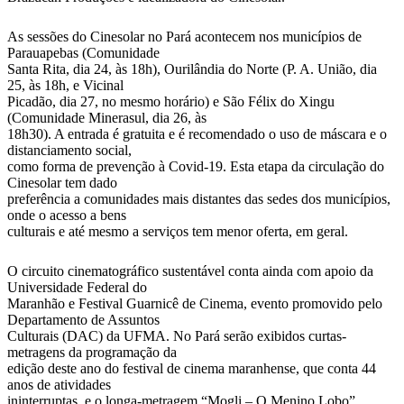
As sessões do Cinesolar no Pará acontecem nos municípios de
Parauapebas (Comunidade
Santa Rita, dia 24, às 18h), Ourilândia do Norte (P. A. União, dia
25, às 18h, e Vicinal
Picadão, dia 27, no mesmo horário) e São Félix do Xingu
(Comunidade Minerasul, dia 26, às
18h30). A entrada é gratuita e é recomendado o uso de máscara e o
distanciamento social,
como forma de prevenção à Covid-19. Esta etapa da circulação do
Cinesolar tem dado
preferência a comunidades mais distantes das sedes dos municípios,
onde o acesso a bens
culturais e até mesmo a serviços tem menor oferta, em geral.
O circuito cinematográfico sustentável conta ainda com apoio da
Universidade Federal do
Maranhão e Festival Guarnicê de Cinema, evento promovido pelo
Departamento de Assuntos
Culturais (DAC) da UFMA. No Pará serão exibidos curtas-
metragens da programação da
edição deste ano do festival de cinema maranhense, que conta 44
anos de atividades
ininterruptas, e o longa-metragem “Mogli – O Menino Lobo”,