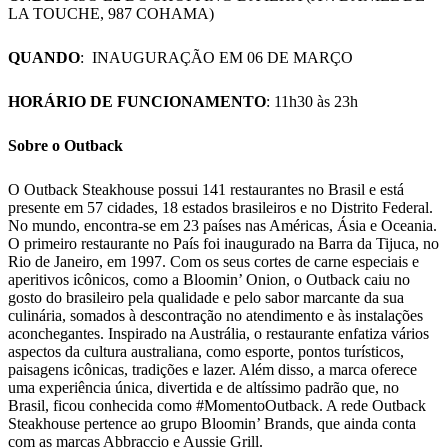
LA TOUCHE, 987 COHAMA)
QUANDO
: INAUGURAÇÃO EM 06 DE MARÇO
HORÁRIO DE FUNCIONAMENTO
: 11h30 às 23h
Sobre o Outback
O Outback Steakhouse possui 141 restaurantes no Brasil e está
presente em 57 cidades, 18 estados brasileiros e no Distrito Federal.
No mundo, encontra-se em 23 países nas Américas, Ásia e Oceania.
O primeiro restaurante no País foi inaugurado na Barra da Tijuca, no
Rio de Janeiro, em 1997. Com os seus cortes de carne especiais e
aperitivos icônicos, como a Bloomin’ Onion, o Outback caiu no
gosto do brasileiro pela qualidade e pelo sabor marcante da sua
culinária, somados à descontração no atendimento e às instalações
aconchegantes. Inspirado na Austrália, o restaurante enfatiza vários
aspectos da cultura australiana, como esporte, pontos turísticos,
paisagens icônicas, tradições e lazer. Além disso, a marca oferece
uma experiência única, divertida e de altíssimo padrão que, no
Brasil, ficou conhecida como #MomentoOutback. A rede Outback
Steakhouse pertence ao grupo Bloomin’ Brands, que ainda conta
com as marcas Abbraccio e Aussie Grill.