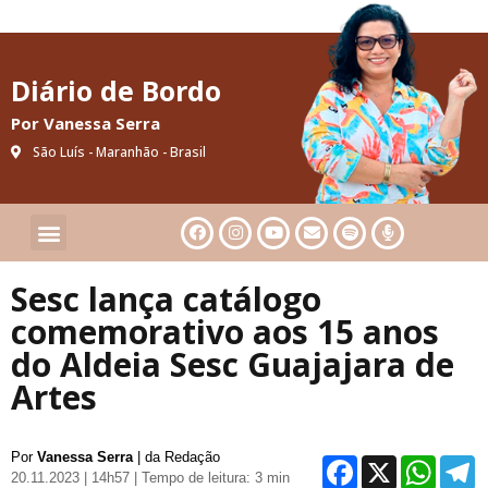
Diário de Bordo
Por Vanessa Serra
São Luís - Maranhão - Brasil
Cultura & Artes
Saúde & Bem-Estar
Sesc lança catálogo
comemorativo aos 15 anos
do Aldeia Sesc Guajajara de
Artes
Por
Vanessa Serra
| da Redação
Facebo
X
Wh
20.11.2023 | 14h57
| Tempo de leitura: 3 min