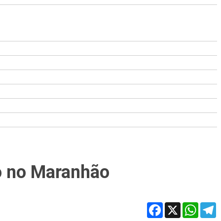
do no Maranhão
Facebook
X
WhatsA
T