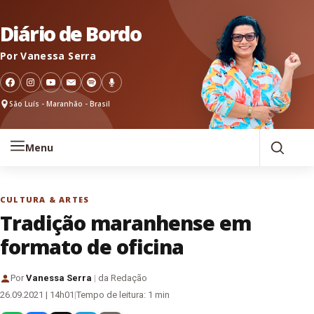
Pular para o conteúdo
Diário de Bordo
Por Vanessa Serra
São Luís - Maranhão - Brasil
Menu
CULTURA & ARTES
Tradição maranhense em
formato de oficina
Por
Vanessa Serra
|
da Redação
26.09.2021 | 14h01
|
Tempo de leitura: 1 min