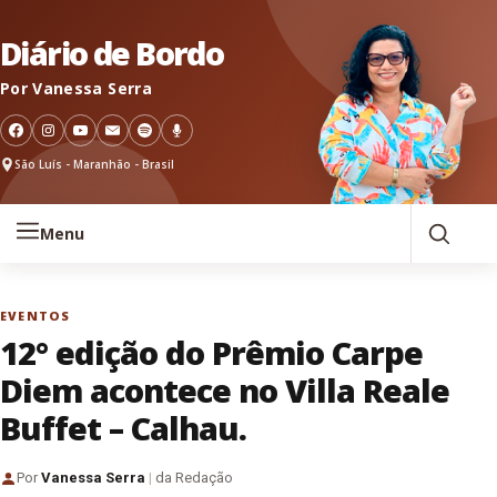
Pular para o conteúdo
Diário de Bordo
Por Vanessa Serra
São Luís - Maranhão - Brasil
Menu
EVENTOS
12° edição do Prêmio Carpe
Diem acontece no Villa Reale
Buffet – Calhau.
Por
Vanessa Serra
|
da Redação