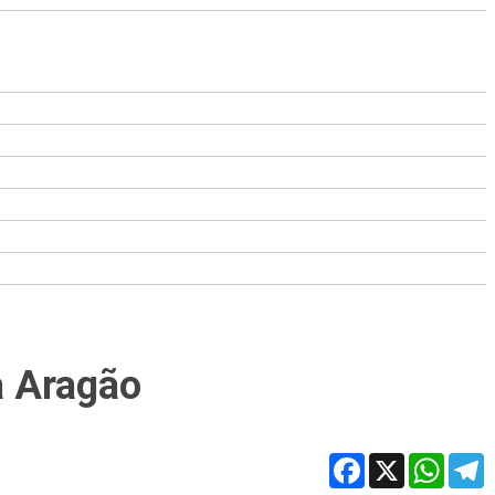
a Aragão
Facebook
X
WhatsA
T