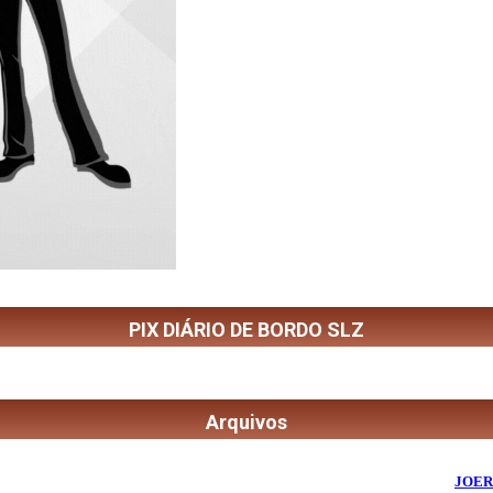
PIX DIÁRIO DE BORDO SLZ
Arquivos
©
2026
Diário de Bordo
- Todos os Direitos Reservados | Desenvolvido Por:
JOER