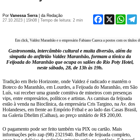
Por
Vanessa Serra
| da Redação
Facebook
X
WhatsA
T
27.10.2023 | 15h08
| Tempo de leitura: 2 min
Em click, Valdez Maranhão e o empresário Fabiano Cazeca a postos com os títulos d
Gastronomia, intercâmbio cultural e muita diversão, além da
simpatia do anfitrião Valdez Maranhão, formam a tônica da
Feijoada do Maranhão que ocupa os salões do Rio Poty Hotel,
neste sábado, 28, de 13h às 19h.
Tradição em Belo Horizonte, onde Valdez é radicado e mantém o
Boteco do Maranhão, em Lourdes, a Feijoada do Maranhão, em São
Luís, vai receber uma grande comitiva de mineiros com presenças
vips, entre empresários, políticos e artistas.
As camisas da feijoada
estão à venda na Bioclínica, da empresária Cris Targino, na Av. dos
Holandeses, em frente ao Empório Fribal e ao lado das Casas Brasil,
na Galeria Dhelim (Calhau), ao preço unitário de R$ 200,00.
O pagamento pode ser feito também via PIX ou cartão. Mais
informações pelo zap (98) 2321940. Buffet de feijoada completo,