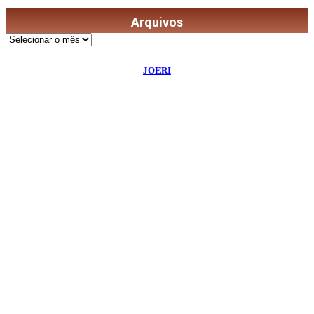
Arquivos
Arquivos
©
2026
Diário de Bordo
- Todos os Direitos Reservados | Desenvolvido Por:
JOERI