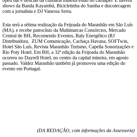
open bar e delícias da culinária mineira estão no cardápio. E haverá
shows da Banda Kayambá, Bicicletinha do Samba e discotecagem
com a jornalista e DJ Vanessa Serra.
Esta será a sétima realização da Feijoada do Maranhão em São Luís
(MA), e recebe patrocínio da Multimarcas Consórcios, Mercado
Central de BH, Recomendo Eventos, Baly Energético (RJ
Distribuidora, ZUM Comunicação, Cachaça Havana, SOFTwin,
Hotel São Luís, Revista Maranhão Turismo, Capella Sonorizações e
Rio Poty Hotel. Em BH, a 32ª edição da Feijoada do Maranhão
ocorreu no Dayrell Hotel, no centro da capital mineira, em agosto
passado. Valdez Maranhão também já promoveu uma edição do
evento em Portugal.
(DA REDAÇÃO, com informações da Assessoria)