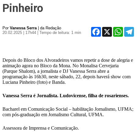
Pinheiro
Por
Vanessa Serra
| da Redação
Facebook
X
WhatsA
T
20.02.2025 | 17h44
| Tempo de leitura: 1 min
Depois do Bloco dos Alvoradeiros vamos repetir a dose de alegria e
animação agora no Bloco da Mona. No Monalisa Cervejaria
(Parque Shalom), a jornalista e DJ Vanessa Serra abre a
programação às 16h30, neste sábado, 22, depois haverá show com
Luciana Pinheiro (foto) e Banda.
Vanessa Serra é Jornalista. Ludovicense, filha de rosarienses.
Bacharel em Comunicação Social – habilitação Jornalismo, UFMA;
com pós-graduação em Jornalismo Cultural, UFMA.
Assessora de Imprensa e Comunicação.