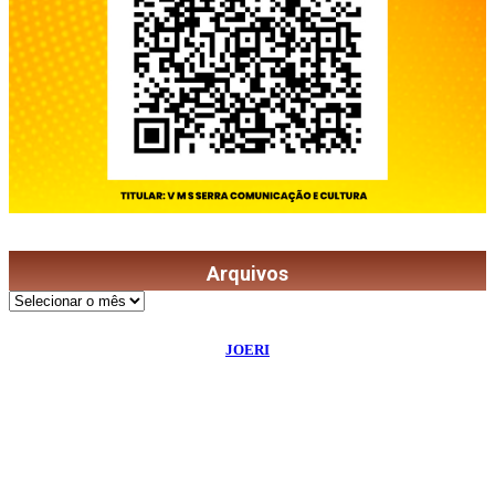
Arquivos
Arquivos
©
2026
Diário de Bordo
- Todos os Direitos Reservados | Desenvolvido Por:
JOERI