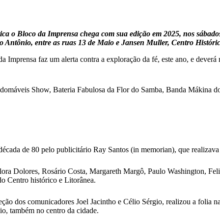
ca o Bloco da Imprensa chega com sua edição em 2025, nos sábados
 Antônio, entre as ruas 13 de Maio e Jansen Muller, Centro Históri
da Imprensa faz um alerta contra a exploração da fé, este ano, e deverá
ndomáveis Show, Bateria Fabulosa da Flor do Samba, Banda Mákina do
écada de 80 pelo publicitário Ray Santos (in memorian), que realizav
lora Dolores, Rosário Costa, Margareth Margô, Paulo Washington, Felix
o Centro histórico e Litorânea.
eção dos comunicadores Joel Jacintho e Célio Sérgio, realizou a folia 
o, também no centro da cidade.