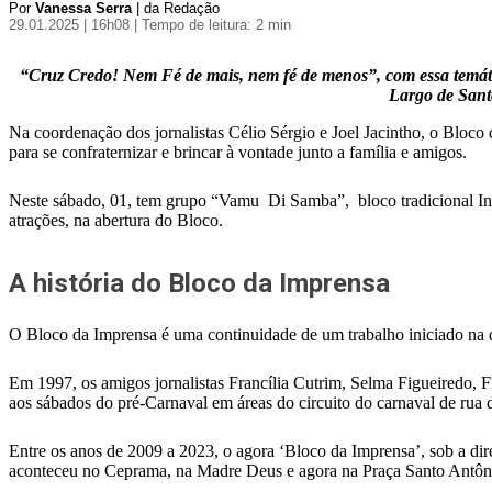
Por
Vanessa Serra
| da Redação
29.01.2025 | 16h08
| Tempo de leitura: 2 min
“Cruz Credo! Nem Fé de mais, nem fé de menos”, com essa temáti
Largo de Santo
Na coordenação dos jornalistas Célio Sérgio e Joel Jacintho, o Bloco 
para se confraternizar e brincar à vontade junto a família e amigos.
Neste sábado, 01, tem grupo “Vamu Di Samba”, bloco tradicional I
atrações, na abertura do Bloco.
A história do Bloco da Imprensa
O Bloco da Imprensa é uma continuidade de um trabalho iniciado na d
Em 1997, os amigos jornalistas Francília Cutrim, Selma Figueiredo, F
aos sábados do pré-Carnaval em áreas do circuito do carnaval de rua d
Entre os anos de 2009 a 2023, o agora ‘Bloco da Imprensa’, sob a dir
aconteceu no Ceprama, na Madre Deus e agora na Praça Santo Antôni