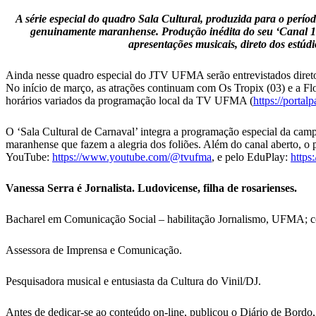
A série especial do quadro Sala Cultural, produzida para o perí
genuinamente maranhense. Produção inédita do seu ‘Canal 16.
apresentações musicais, direto dos estúd
Ainda nesse quadro especial do JTV UFMA serão entrevistados diretor
No início de março, as atrações continuam com Os Tropix (03) e a F
horários variados da programação local da TV UFMA (
https://portal
O ‘Sala Cultural de Carnaval’ integra a programação especial da campa
maranhense que fazem a alegria dos foliões. Além do canal aberto,
YouTube:
https://www.youtube.com/@
tvufma
, e pelo EduPlay:
https:
Vanessa Serra é Jornalista. Ludovicense, filha de rosarienses.
Bacharel em Comunicação Social – habilitação Jornalismo, UFMA; 
Assessora de Imprensa e Comunicação.
Pesquisadora musical e entusiasta da Cultura do Vinil/DJ.
Antes de dedicar-se ao conteúdo on-line, publicou o Diário de Bordo,