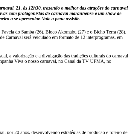
rnaval, 21, às 12h30, trazendo o melhor das atrações do carnaval
usivas com protagonistas do carnaval maranhense e um show de
ro a se apresentar. Vale a pena assistir.
), Favela do Samba (26), Bloco Akomabu (27) e o Bicho Terra (28).
de Carnaval será veiculado em formato de 12 interprogramas, em
al, a valorização e a divulgação das tradições culturais do carnaval
 campanha Viva o nosso carnaval, no Canal da TV UFMA, no
al, por 20 anos, desenvolvendo estratégias de produção e roteiro de