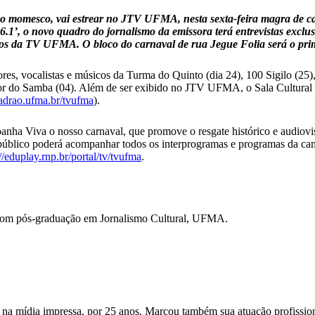
odo momesco, vai estrear no JTV UFMA, nesta sexta-feira magra de ca
1’, o novo quadro do jornalismo da emissora terá entrevistas excl
ios da TV UFMA. O bloco do carnaval de rua Jegue Folia será o primei
es, vocalistas e músicos da Turma do Quinto (dia 24), 100 Sigilo (25
lor do Samba (04). Além de ser exibido no JTV UFMA, o Sala Cultural 
padrao.ufma.br/
tvufma
).
nha Viva o nosso carnaval, que promove o resgate histórico e audiovisu
 o público poderá acompanhar todos os interprogramas e programas da
//eduplay.rnp.br/portal/
tv/tvufma
.
com pós-graduação em Jornalismo Cultural, UFMA.
 na mídia impressa, por 25 anos. Marcou também sua atuação profission